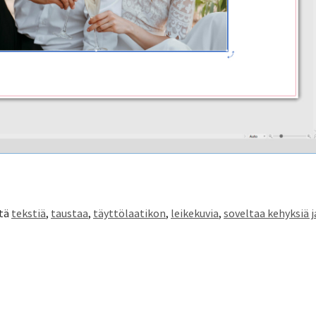
ätä
tekstiä
,
taustaa
,
täyttölaatikon
,
leikekuvia
,
soveltaa kehyksiä 