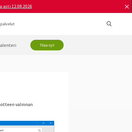
a asti 12.08.2026
 palvelut
alenteri
Tilaa nyt
uotteen valinnan