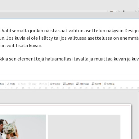
 Valitsemalla jonkin näistä saat valitun asettelun näkyviin Designe
n. Jos kuvia ei ole lisätty tai jos valitussa asettelussa on enemmän
hin voit lisätä kuvan.
aikkia sen elementtejä haluamallasi tavalla ja muuttaa kuvan ja k