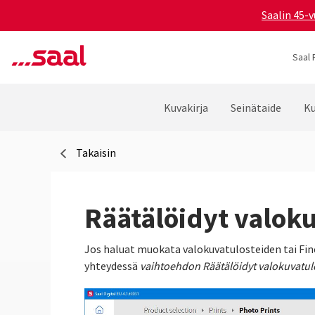
Saalin 45-v
Saal 
Kuvakirja
Seinätaide
Ku
Takaisin
Räätälöidyt valok
Jos haluat muokata valokuvatulosteiden tai Fin
yhteydessä
vaihtoehdon Räätälöidyt valokuvatul