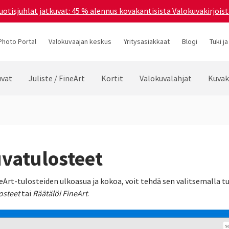
uotisjuhlat jatkuvat: 45 % alennus kovakantisista Valokuvakirjoist
Photo Portal
Valokuvaajan keskus
Yritysasiakkaat
Blogi
Tuki ja
vat
Juliste / FineArt
Kortit
Valokuvalahjat
Kuvak
uvatulosteet
eArt-tulosteiden ulkoasua ja kokoa, voit tehdä sen valitsemalla t
osteet
tai
Räätälöi FineArt
.