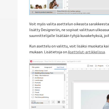
Voit myös valita asettelun oikeasta sarakkeesta.
lisätty Designeriin, ne sopivat valittuun ulkoasuu
suunnittelijalle lisätään tyhjiä kuvakehyksiä, joi
Kun asettelu on valittu, voit lisäksi muokata k
mukaan. Lisätietoja on
Asettelut-artikkelissa
.