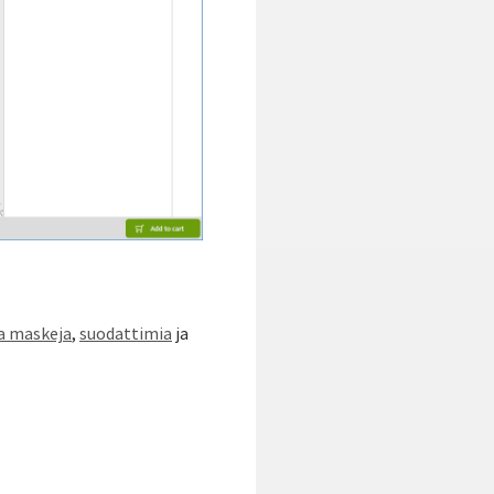
ja maskeja
,
suodattimia
ja