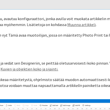
, avautuu konfiguraattori, jonka avulla voit muokata artikkelin 
taa myöhemmin. Lisätietoja on kohdassa
Muunna artikkeli
.
e nyt
. Tämä avaa muotoilijan, jossa on määritetty Photo Print tai 
vedät sen Designeriin, se peittää oletusarvoisesti koko pinnan. 
a
Kuvien ja objektien koko ja sijainti.
ikkeaa määritetystä, ohjelmisto säätää muodon automaattisesti 
muotoa voidaan muuttaa napsauttamalla
artikkelin
painiketta oikea