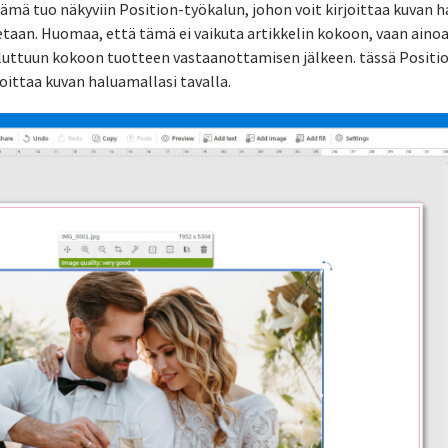
Tämä tuo näkyviin Position-työkalun, johon voit kirjoittaa kuvan h
etaan. Huomaa, että tämä ei vaikuta artikkelin kokoon, vaan aino
haluttuun kokoon tuotteen vastaanottamisen jälkeen. tässä Posit
ijoittaa kuvan haluamallasi tavalla.