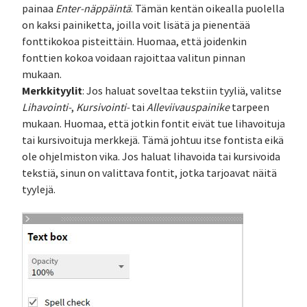
painaa
Enter-näppäintä
. Tämän kentän oikealla puolella
on kaksi painiketta, joilla voit lisätä ja pienentää
fonttikokoa pisteittäin. Huomaa, että joidenkin
fonttien kokoa voidaan rajoittaa valitun pinnan
mukaan.
Merkkityylit
: Jos haluat soveltaa tekstiin tyyliä, valitse
Lihavointi-
,
Kursivointi-
tai
Alleviivauspainike
tarpeen
mukaan. Huomaa, että jotkin fontit eivät tue lihavoituja
tai kursivoituja merkkejä. Tämä johtuu itse fontista eikä
ole ohjelmiston vika. Jos haluat lihavoida tai kursivoida
tekstiä, sinun on valittava fontit, jotka tarjoavat näitä
tyylejä.