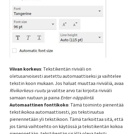
Viivan korkeus
: Tekstikentän riviväli on
oletusarvoisesti asetettu automaattiseksi ja vaihtelee
tekstin koon mukaan. Jos haluat muuttaa riviväliä, avaa
Rivikorkeus-ruutu
ja valitse arvo tai kirjoita riviväli
samaan ruutuun ja paina
Enter-näppäintä
.
Automaattinen fonttikoko
: Tämä toiminto pienentää
tekstikokoa automaattisesti, jos tekstiruutua
pienennetään yli tekstikoon. Tämä tarkoittaa sitä, että
jos tämä vaihtoehto on käytössä ja tekstikentän kokoa
pienennetään, tekstikentän sisällä oleva teksti