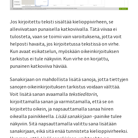
Jos kirjoitettu teksti sisältää kielioppivirheen, se
alleviivataan punaisella katkoviivalla. Tätä viivaa ei
tulosteta, vaan se toimii vain varoituksena, jotta voit
helposti havaita, jos kirjoitetussa tekstissä on virhe.
Kun avaat esikatselun, myöskään oikeinkirjoituksen
tarkistus ei tule näkyviin. Kun virhe on korjattu,
punainen katkoviiva häviää.
Sanakirjaan on mahdollista lisätä sanoja, jotta tiettyjen
sanojen oikeinkirjoituksen tarkistus voidaan välttää.
Voit lisätä sanan avaamalla
tekstieditorin
,
kirjoittamalla sanan ja varmistamalla, että se on
kirjoitettu oikein, ja napsauttamalla sanaa hiiren
oikealla painikkeella.
Lisää sanakirjaan
-painike tulee
näkyviin. Sitä napsauttamalla valittu sana lisätään
sanakirjaan, eikä sitä enää tunnisteta kielioppivirheeksi.