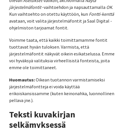
olevan
Asetukset-valikon
, aktivoimalla
Näytä
järjestelmäfontit
-vaihtoehdon ja napsauttamalla
OK
.
Kun vaihtoehto on otettu käyttöön, kun
Fontti-kenttä
avataan, voit valita järjestelmäfontit ja Saal Digital -
ohjelmiston tarjoamat fontit.
Voimme taata, että kaikki toimittamamme fontit
tuottavat hyvän tuloksen. Varmista, että
järjestelmäfontit näkyvät oikein esikatselussa. Emme
voi hyväksyä valituksia virheellisistä fonteista, joita
emme ole toimittaneet.
Huomautus:
Oikean tuotannon varmistamiseksi
järjestelmäfontteja ei voida käyttää
erikoiskansissamme (kuten keinonahka, luonnollinen
pellava jne.).
Teksti kuvakirjan
selkämyksessä