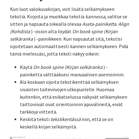
Kun luot valokuvakirjan, voit lisätä selkämykseen
tekstiä. Kirjoita ja muokkaa tekstiä
kannessa
, valitse se
sitten ja napsauta oikealla olevaa
Aseta-painiketta
.
Align
(Kohdista
) -osion alta löydät
On book spine (Kirjan
selkäranka
) -painikkeen. Kun napsautat sitä, tekstisi
sijoitetaan automaattisesti kannen selkämykseen. Pidä
tämä mielessäsi, jotta teksti näkyy oikein:
Käytä
On book spine (Kirjan selkäranka
) -
painiketta välttääksesi manuaalisen asemoinnin.
Älä koskaan sijoita tekstikenttää selkämyksen
sisäisten taiteviivojen ulkopuolelle. Huomaa
kuitenkin, että esikatselussa näkyvät selkämyksen
taittoviivat ovat orientoinnin apuvälineitä, eivät
tarkkoja viitteitä.
Keskitä teksti
tekstikentässä
niin, että se on
keskellä kirjan selkämystä.