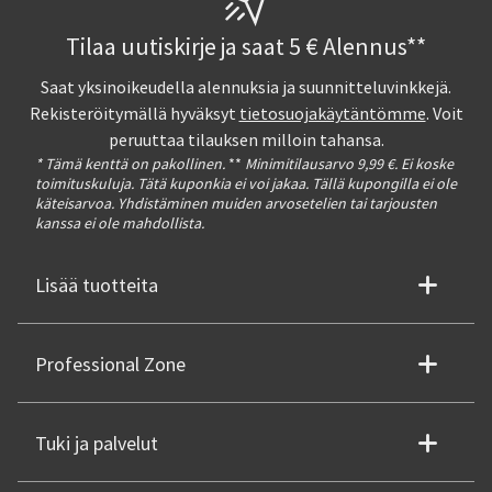
Tilaa uutiskirje ja saat 5 € Alennus**
Saat yksinoikeudella alennuksia ja suunnitteluvinkkejä.
Rekisteröitymällä hyväksyt
tietosuojakäytäntömme
. Voit
peruuttaa tilauksen milloin tahansa.
* Tämä kenttä on pakollinen.
**
Minimitilausarvo 9,99 €. Ei koske
toimituskuluja. Tätä kuponkia ei voi jakaa. Tällä kupongilla ei ole
käteisarvoa. Yhdistäminen muiden arvosetelien tai tarjousten
kanssa ei ole mahdollista.
Lisää tuotteita
Professional Zone
Tuki ja palvelut