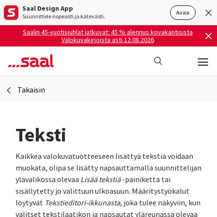
Saal Design App
Avaa
Suunnittele nopeasti ja kätevästi.
Saalin 45-vuotisjuhlat jatkuvat: 45 % alennus kovakantisista
Valokuvakirjoista asti 12.08.2026
Takaisin
Teksti
Kaikkea valokuvatuotteeseen lisättyä tekstiä voidaan
muokata, olipa se lisätty napsauttamalla suunnittelijan
ylävalikossa olevaa
Lisää tekstiä
-painiketta tai
sisällytetty jo valittuun ulkoasuun. Määritystyökalut
löytyvät
Tekstieditori-ikkunasta
, joka tulee näkyviin, kun
valitset tekstilaatikon ja napsautat yläreunassa olevaa