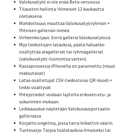
Valokuvatyöt ei ole enää Beta-versiossa
Tilausten hallinta: Viimeiset 12 kuukautta
oletuksena
Mahdollisuus muuttaa Valokuvatyöryhmän +
Yhteisen gallerian nimeä
Virheenkorjaus: Siirrä galleria Valokuvatyössä
Myy tiedostojen latauksia, päätä haluatko
sisällyttää alagalleriat tai ryhmägalleriat
(valokuvatyöt-toimintoa varten).
Kassaprosessia iPhonella on parannettu (muut
maksutavat)
Lataa osallistujat CSV-tiedostona: QR-koodi +
linkki sisältyvät
Yhteystiedot voidaan lajitella erikseen etu- ja
sukunimen mukaan.
Leikkausalue näytetään Valokuvausportaalin
galleriassa
Korjattu ongelma, jossa tarra leikattiin väärin
Tuotesarja: Tarjoa lisälatauksia ilmaiseksi tai