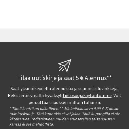
Tilaa uutiskirje ja saat 5 € Alennus**
Saat yksinoikeudella alennuksia ja suunnitteluvinkkejä.
Rekisteröitymällä hyväksyt
tietosuojakäytäntömme
. Voit
peruuttaa tilauksen milloin tahansa.
* Tämä kenttä on pakollinen.
**
Minimitilausarvo 9,99 €. Ei koske
toimituskuluja. Tätä kuponkia ei voi jakaa. Tällä kupongilla ei ole
käteisarvoa. Yhdistäminen muiden arvosetelien tai tarjousten
kanssa ei ole mahdollista.