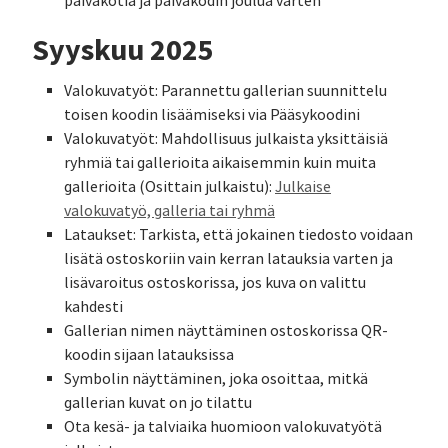
päiväkotia ja päiväkodin joulua varten
Syyskuu 2025
Valokuvatyöt: Parannettu gallerian suunnittelu
toisen koodin lisäämiseksi via Pääsykoodini
Valokuvatyöt: Mahdollisuus julkaista yksittäisiä
ryhmiä tai gallerioita aikaisemmin kuin muita
gallerioita (Osittain julkaistu):
Julkaise
valokuvatyö, galleria tai ryhmä
Lataukset: Tarkista, että jokainen tiedosto voidaan
lisätä ostoskoriin vain kerran latauksia varten ja
lisävaroitus ostoskorissa, jos kuva on valittu
kahdesti
Gallerian nimen näyttäminen ostoskorissa QR-
koodin sijaan latauksissa
Symbolin näyttäminen, joka osoittaa, mitkä
gallerian kuvat on jo tilattu
Ota kesä- ja talviaika huomioon valokuvatyötä