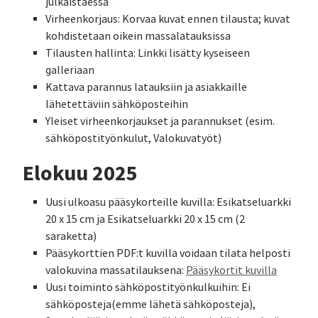
julkaistaessa
Virheenkorjaus: Korvaa kuvat ennen tilausta; kuvat
kohdistetaan oikein massalatauksissa
Tilausten hallinta: Linkki lisätty kyseiseen
galleriaan
Kattava parannus latauksiin ja asiakkaille
lähetettäviin sähköposteihin
Yleiset virheenkorjaukset ja parannukset (esim.
sähköpostityönkulut, Valokuvatyöt)
Elokuu 2025
Uusi ulkoasu pääsykorteille kuvilla: Esikatseluarkki
20 x 15 cm ja Esikatseluarkki 20 x 15 cm (2
saraketta)
Pääsykorttien PDF:t kuvilla voidaan tilata helposti
valokuvina massatilauksena:
Pääsykortit kuvilla
Uusi toiminto sähköpostityönkulkuihin: Ei
sähköposteja(emme lähetä sähköposteja),