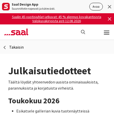
Saal Design App
Avaa
Suunnittele nopeasti ja kätevästi.
Saalin 45-vuotisjuhlat jatkuvat: 45 % alennus kovakantisista
Valokuvakirjoista asti 12.08.2026
Takaisin
Julkaisutiedotteet
Täältä löydät yhteenvedon uusista ominaisuuksista,
parannuksista ja korjatuista virheistä.
Toukokuu 2026
Esikatsele gallerian kuvia tuotenäytteissä