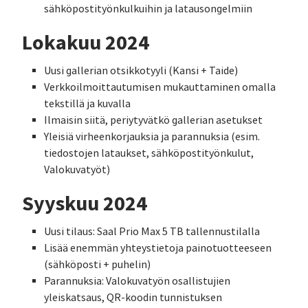
sähköpostityönkulkuihin ja latausongelmiin
Lokakuu 2024
Uusi gallerian otsikkotyyli (Kansi + Taide)
Verkkoilmoittautumisen mukauttaminen omalla
tekstillä ja kuvalla
Ilmaisin siitä, periytyvätkö gallerian asetukset
Yleisiä virheenkorjauksia ja parannuksia (esim.
tiedostojen lataukset, sähköpostityönkulut,
Valokuvatyöt)
Syyskuu 2024
Uusi tilaus: Saal Prio Max 5 TB tallennustilalla
Lisää enemmän yhteystietoja painotuotteeseen
(sähköposti + puhelin)
Parannuksia: Valokuvatyön osallistujien
yleiskatsaus, QR-koodin tunnistuksen