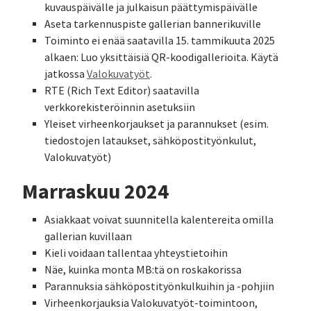
kuvauspäivälle ja julkaisun päättymispäivälle
Aseta tarkennuspiste gallerian bannerikuville
Toiminto ei enää saatavilla 15. tammikuuta 2025
alkaen: Luo yksittäisiä QR-koodigallerioita. Käytä
jatkossa
Valokuvatyöt
.
RTE (Rich Text Editor) saatavilla
verkkorekisteröinnin asetuksiin
Yleiset virheenkorjaukset ja parannukset (esim.
tiedostojen lataukset, sähköpostityönkulut,
Valokuvatyöt)
Marraskuu 2024
Asiakkaat voivat suunnitella kalentereita omilla
gallerian kuvillaan
Kieli voidaan tallentaa yhteystietoihin
Näe, kuinka monta MB:tä on roskakorissa
Parannuksia sähköpostityönkulkuihin ja -pohjiin
Virheenkorjauksia Valokuvatyöt-toimintoon,