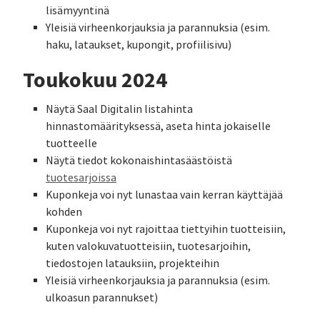
lisämyyntinä
Yleisiä virheenkorjauksia ja parannuksia (esim.
haku, lataukset, kupongit, profiilisivu)
Toukokuu 2024
Näytä Saal Digitalin listahinta
hinnastomäärityksessä, aseta hinta jokaiselle
tuotteelle
Näytä tiedot kokonaishintasäästöistä
tuotesarjoissa
Kuponkeja voi nyt lunastaa vain kerran käyttäjää
kohden
Kuponkeja voi nyt rajoittaa tiettyihin tuotteisiin,
kuten valokuvatuotteisiin, tuotesarjoihin,
tiedostojen latauksiin, projekteihin
Yleisiä virheenkorjauksia ja parannuksia (esim.
ulkoasun parannukset)