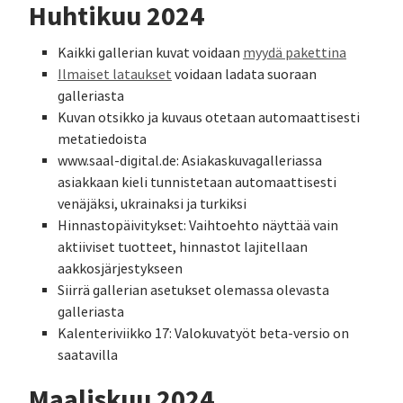
Huhtikuu 2024
Kaikki gallerian kuvat voidaan
myydä pakettina
Ilmaiset lataukset
voidaan ladata suoraan
galleriasta
Kuvan otsikko ja kuvaus otetaan automaattisesti
metatiedoista
www.saal-digital.de: Asiakaskuvagalleriassa
asiakkaan kieli tunnistetaan automaattisesti
venäjäksi, ukrainaksi ja turkiksi
Hinnastopäivitykset: Vaihtoehto näyttää vain
aktiiviset tuotteet, hinnastot lajitellaan
aakkosjärjestykseen
Siirrä gallerian asetukset olemassa olevasta
galleriasta
Kalenteriviikko 17: Valokuvatyöt beta-versio on
saatavilla
Maaliskuu 2024