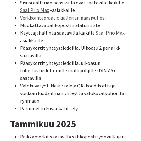
Sivusi gallerian pääsivulla ovat saatavilla kaikille
Saal Prio Max
-asiakkaille
Verkkointegraatio gallerian pääsivullesi
Muokattava sähköpostin alatunniste
Käyttäjähallinta saatavilla kaikille
Saal Prio Max
-
asiakkaille
Pääsykortit yhteystiedoilla, Ulkoasu 2 per arkki
saatavilla
Pääsykortit yhteystiedoilla, ulkoasun
tulostustiedot omille mallipohjille (DIN A5)
saatavilla
Valokuvatyöt: Neutraaleja QR-koodikortteja
voidaan luoda ilman yhteyttä valokuvatyöhön tai
ryhmään
Parannettu kuvankäsittely
Tammikuu 2025
Paikkamerkit saatavilla sähköpostityönkulkujen