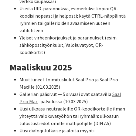
verkkokaupassasi
Useita UID-parannuksia, esimerkiksi: kopioi QR-
koodisi nopeasti ja helposti; käytä CTRL-näppäintä
ryhmien tai gallerioiden avaamiseen uuteen
välilehteen
Yleiset virheenkorjaukset ja parannukset (esim.
sähköpostityönkulut, Valokuvatyöt, QR-
koodikortit)
Maaliskuu 2025
Muuttuneet toimituskulut Saal Prio ja Saal Prio
Maxille (01.03.2025)
Gallerian pääsivut — 5 sivuasi ovat saatavilla
Saal
Prio Max
-palvelussa (10.03.2025)
Uusi ulkoasu neutraaleille QR-koodikorteille ilman
yhteyttä valokuvatyöhön tai ryhmään: ulkoasun
tulostustiedot omille mallipohjille (DIN A5)
Uusi dialogi Julkaise ja aloita myynti