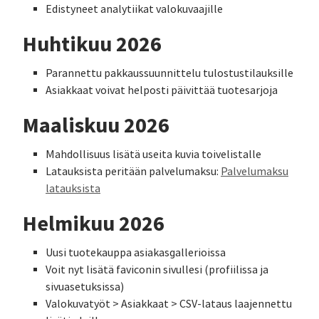
Edistyneet analytiikat valokuvaajille
Huhtikuu 2026
Parannettu pakkaussuunnittelu tulostustilauksille
Asiakkaat voivat helposti päivittää tuotesarjoja
Maaliskuu 2026
Mahdollisuus lisätä useita kuvia toivelistalle
Latauksista peritään palvelumaksu:
Palvelumaksu
latauksista
Helmikuu 2026
Uusi tuotekauppa asiakasgallerioissa
Voit nyt lisätä faviconin sivullesi (profiilissa ja
sivuasetuksissa)
Valokuvatyöt > Asiakkaat > CSV-lataus laajennettu