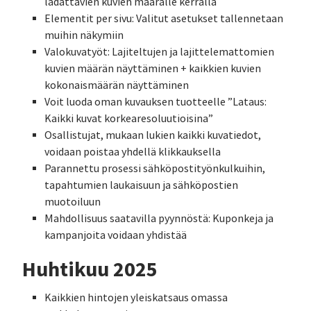
ladattavien kuvien määrälle kerralla
Elementit per sivu: Valitut asetukset tallennetaan
muihin näkymiin
Valokuvatyöt: Lajiteltujen ja lajittelemattomien
kuvien määrän näyttäminen + kaikkien kuvien
kokonaismäärän näyttäminen
Voit luoda oman kuvauksen tuotteelle ”Lataus:
Kaikki kuvat korkearesoluutioisina”
Osallistujat, mukaan lukien kaikki kuvatiedot,
voidaan poistaa yhdellä klikkauksella
Parannettu prosessi sähköpostityönkulkuihin,
tapahtumien laukaisuun ja sähköpostien
muotoiluun
Mahdollisuus saatavilla pyynnöstä: Kuponkeja ja
kampanjoita voidaan yhdistää
Huhtikuu 2025
Kaikkien hintojen yleiskatsaus omassa