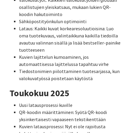
Valokuvatyöt: Kaikkien valokuvatyöiden globaali
osallistujien yleiskatsaus, mukaan lukien QR-
koodin hakutoiminto
Sähköpostityönkulun optimointi
Lataus: Kaikki kuvat korkearesoluutioisina: Luo
oma tuotekuvaus, valintaikkuna kaikilla tiedoilla
avautuu valinnan sisällä ja lisää bestseller-painike
tuotteeseen
Kuvien lajittelun kumoaminen, jos
automaattisessa lajittelussa tapahtuu virhe
Tiedostonimien piilottaminen tuotesarjassa, kun
valokuvatyössä poistetaan käytöstä
Toukokuu 2025
Uusi latausprosessi kuville
QR-koodin määrittäminen: Syötä QR-koodi
yksinkertaisesti vapaaseen tekstikenttään
Kuvien latausprosessi: Nyt ei ole rajoitusta