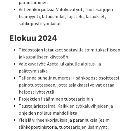
parantaminen
Virheenkorjauksia: Valokuvatyöt, Tuotesarjojen
lisämyynti, latauslinkit, lajittelu, lataukset,
sähköpostityönkulut
Elokuu 2024
Tiedostojen lataukset saatavilla toimitukselliseen
ja kaupalliseen käyttöön
Valokuvatyöt: Aseta julkaisulle aloitus- ja
päättymisaika
Tallenna puhelinnumerosi + sähköpostiosoitteesi
painotuotteeseen, jotta asiakkaasi voivat ottaa
helposti yhteyttä
Projektien lisääminen tuotesarjoihin
Taustajärjestelmä: Kaikkien työkaluvihjeiden ja
ohjeiden nollaus mahdollista
Yleisiä virheenkorjauksia ja parannuksia (esim.
sähköpostihistoria, tuotesarjojen lisämyynti,