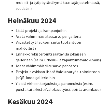
mobiili- ja työpöytänäkymä taustajärjestelmässä,
suodatin)
Heinäkuu 2024
Lisää projekteja kampanjoihin
Aseta vähimmäistilausarvo per galleria
Viivästetty tilauksen siirto tuotantoon
mahdollista
Ennakkorekisteröinti saatavilla jokaiseen
galleriaan (esim. urheilu- ja tapahtumavalokuvaus)
Aseta vähimmäistilausarvo per ostos
Projektit voidaan lisätä Valokuvatyöt-toimintoon
ja QR-koodigallerioihin
Yleisiä virheenkorjauksia ja parannuksia (esim.
poista tai arkistoi Valokuvatyösi; poista avainkuva)
Kesäkuu 2024