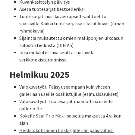
Kuvankäsittelyn päivitys
Aseta tuotesarjat bestselleriksi
Tuotesarjat: uusi kuvien upsell-vaihtoehto
saatavilla Kaikki tuotesarjassa tilatut kuvat (ilman
ryhmäkuvia)
Sijaintia mukautettu omien mallipohjien ulkoasun
tulostustiedoista (DIN A5)
Uusi mukautettava kenttä saatavilla
verkkorekisteröinnissä
Helmikuu 2025
Valokuvatyöt: Pääsy useampaan kuin yhteen
galleriaan useille osallistujille (esim. sisarukset)
Valokuvatyöt: Tuotesarjat mahdollisia useille
gallerioille
Kokeile
Saal Prio Max
-palvelua maksutta 4 viikon
ajan
Henkilökohtainen linkki gallerian pääsivullesi