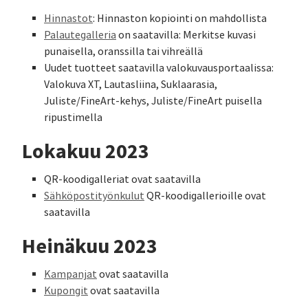
Hinnastot
: Hinnaston kopiointi on mahdollista
Palautegalleria
on saatavilla: Merkitse kuvasi
punaisella, oranssilla tai vihreällä
Uudet tuotteet saatavilla valokuvausportaalissa:
Valokuva XT, Lautasliina, Suklaarasia,
Juliste/FineArt-kehys, Juliste/FineArt puisella
ripustimella
Lokakuu 2023
QR-koodigalleriat ovat saatavilla
Sähköpostityönkulut
QR-koodigallerioille ovat
saatavilla
Heinäkuu 2023
Kampanjat
ovat saatavilla
Kupongit
ovat saatavilla