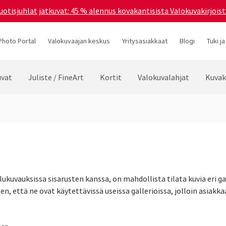
uotisjuhlat jatkuvat: 45 % alennus kovakantisista Valokuvakirjoist
Photo Portal
Valokuvaajan keskus
Yritysasiakkaat
Blogi
Tuki ja
vat
Juliste / FineArt
Kortit
Valokuvalahjat
Kuvak
ulukuvauksissa sisarusten kanssa, on mahdollista tilata kuvia eri g
n, että ne ovat käytettävissä useissa gallerioissa, jolloin asiakkaa