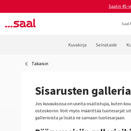
Saalin 45-v
Saal 
Kuvakirja
Seinätaide
Ku
Takaisin
Sisarusten galleria
Jos kuvauksissa on useita osallistujia, kuten ko
ostoskoriin. Voit myös määrittää tuotesarjat site
gallerioista ja lisätä ne samaan tuotesarjaan.