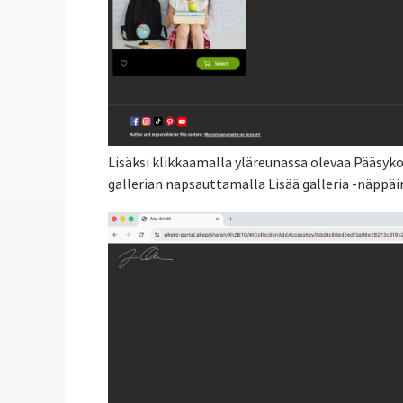
Lisäksi klikkaamalla yläreunassa olevaa Pääsykood
gallerian napsauttamalla Lisää galleria -näppäi