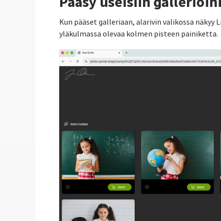
Pääsy useisiin gallerioih
Kun pääset galleriaan, alarivin valikossa näkyy
yläkulmassa olevaa kolmen pisteen painiketta.