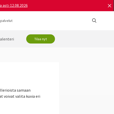
a asti 12.08.2026
 palvelut
alenteri
Tilaa nyt
allerioista samaan
t voivat valita kuvia eri