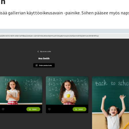
in
 Lisää gallerian käyttöoikeusavain -painike. Siihen pääsee myös na