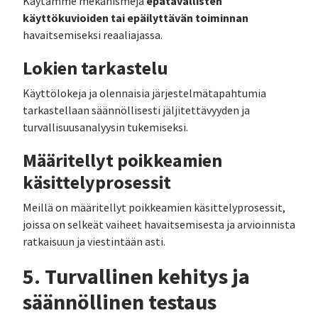
epätavallisten
Käytämme mekanismeja
käyttökuvioiden tai epäilyttävän toiminnan
havaitsemiseksi reaaliajassa.
Lokien tarkastelu
Käyttölokeja ja olennaisia järjestelmätapahtumia
tarkastellaan säännöllisesti jäljitettävyyden ja
turvallisuusanalyysin tukemiseksi.
Määritellyt poikkeamien
käsittelyprosessit
Meillä on määritellyt poikkeamien käsittelyprosessit,
joissa on selkeät vaiheet havaitsemisesta ja arvioinnista
ratkaisuun ja viestintään asti.
5. Turvallinen kehitys ja
säännöllinen testaus