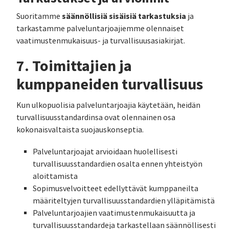
säännöllisiä sisäisiä tarkastuksia
Suoritamme
ja
tarkastamme palveluntarjoajiemme olennaiset
vaatimustenmukaisuus- ja turvallisuusasiakirjat.
7. Toimittajien ja
kumppaneiden turvallisuus
Kun ulkopuolisia palveluntarjoajia käytetään, heidän
turvallisuusstandardinsa ovat olennainen osa
kokonaisvaltaista suojauskonseptia.
Palveluntarjoajat arvioidaan huolellisesti
turvallisuusstandardien osalta ennen yhteistyön
aloittamista
Sopimusvelvoitteet edellyttävät kumppaneilta
määriteltyjen turvallisuusstandardien ylläpitämistä
Palveluntarjoajien vaatimustenmukaisuutta ja
turvallisuusstandardeja tarkastellaan säännöllisesti