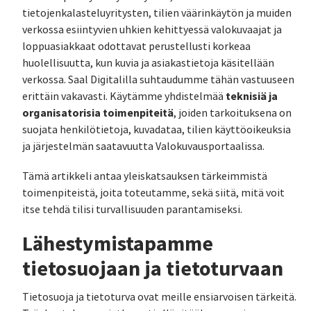
tietojenkalasteluyritysten, tilien väärinkäytön ja muiden
verkossa esiintyvien uhkien kehittyessä valokuvaajat ja
loppuasiakkaat odottavat perustellusti korkeaa
huolellisuutta, kun kuvia ja asiakastietoja käsitellään
verkossa. Saal Digitalilla suhtaudumme tähän vastuuseen
teknisiä ja
erittäin vakavasti. Käytämme yhdistelmää
organisatorisia toimenpiteitä
, joiden tarkoituksena on
suojata henkilötietoja, kuvadataa, tilien käyttöoikeuksia
ja järjestelmän saatavuutta Valokuvausportaalissa.
Tämä artikkeli antaa yleiskatsauksen tärkeimmistä
toimenpiteistä, joita toteutamme, sekä siitä, mitä voit
itse tehdä tilisi turvallisuuden parantamiseksi.
Lähestymistapamme
tietosuojaan ja tietoturvaan
Tietosuoja ja tietoturva ovat meille ensiarvoisen tärkeitä.