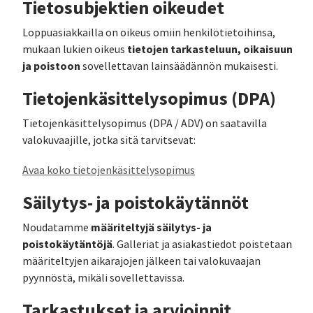
Tietosubjektien oikeudet
Loppuasiakkailla on oikeus omiin henkilötietoihinsa,
tietojen tarkasteluun, oikaisuun
mukaan lukien oikeus
ja poistoon
sovellettavan lainsäädännön mukaisesti.
Tietojenkäsittelysopimus (DPA)
Tietojenkäsittelysopimus (DPA / ADV) on saatavilla
valokuvaajille, jotka sitä tarvitsevat:
Avaa koko tietojenkäsittelysopimus
Säilytys- ja poistokäytännöt
määriteltyjä säilytys- ja
Noudatamme
poistokäytäntöjä
. Galleriat ja asiakastiedot poistetaan
määriteltyjen aikarajojen jälkeen tai valokuvaajan
pyynnöstä, mikäli sovellettavissa.
Tarkastukset ja arvioinnit