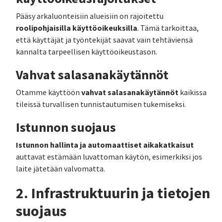
Pääsy arkaluonteisiin alueisiin on rajoitettu
roolipohjaisilla käyttöoikeuksilla
. Tämä tarkoittaa,
että käyttäjät ja työntekijät saavat vain tehtäviensä
kannalta tarpeellisen käyttöoikeustason.
Vahvat salasanakäytännöt
vahvat salasanakäytännöt
Otamme käyttöön
kaikissa
tileissä turvallisen tunnistautumisen tukemiseksi.
Istunnon suojaus
Istunnon hallinta ja automaattiset aikakatkaisut
auttavat estämään luvattoman käytön, esimerkiksi jos
laite jätetään valvomatta.
2. Infrastruktuurin ja tietojen
suojaus