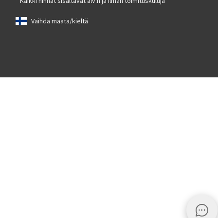
* Kaikki hinnat sisältävät alv:n ja ilman toimituskuluja
Vaihda maata/kieltä