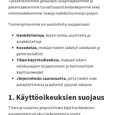
Työskentelemme jatkuvasti ylläpitääksemme ja
parantaaksemme turvallisuusstandardejamme sekä
minimoidaksemme riskejä mahdollisimman paljon.
Toimenpiteemme on suunniteltu suojaamaan:
Henkilötietoja
, kuten nimiä, osoitteita ja
asiakastietoja
Kuvadataa
, mukaan lukien ladatut valokuvat ja
galleriasisällöt
Tilien käyttöoikeuksia
, mukaan lukien
valokuvaajien kirjautumiset ja hallinnolliset
käyttöoikeudet
Järjestelmän saatavuutta
, jotta tiedot ovat
palautettavissa ja palvelut pysyvät vakaina
1. Käyttöoikeuksien suojaus
Tilien ja sisäisten järjestelmien käyttöoikeuksien
suojaaminen on yksi tärkeimmistä osista