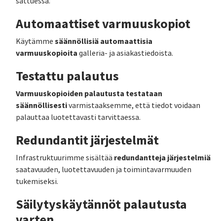
sattuessa.
Automaattiset varmuuskopiot
säännöllisiä automaattisia
Käytämme
varmuuskopioita
galleria- ja asiakastiedoista.
Testattu palautus
Varmuuskopioiden palautusta testataan
säännöllisesti
varmistaaksemme, että tiedot voidaan
palauttaa luotettavasti tarvittaessa.
Redundantit järjestelmät
redundantteja järjestelmiä
Infrastruktuurimme sisältää
saatavuuden, luotettavuuden ja toimintavarmuuden
tukemiseksi.
Säilytyskäytännöt palautusta
varten