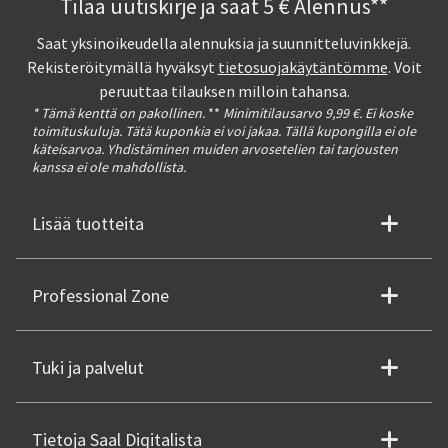
Tilaa uutiskirje ja saat 5 € Alennus**
Saat yksinoikeudella alennuksia ja suunnitteluvinkkejä.
Rekisteröitymällä hyväksyt
tietosuojakäytäntömme
. Voit
peruuttaa tilauksen milloin tahansa.
* Tämä kenttä on pakollinen.
**
Minimitilausarvo 9,99 €. Ei koske
toimituskuluja. Tätä kuponkia ei voi jakaa. Tällä kupongilla ei ole
käteisarvoa. Yhdistäminen muiden arvosetelien tai tarjousten
kanssa ei ole mahdollista.
Lisää tuotteita
Professional Zone
Tuki ja palvelut
Tietoja Saal Digitalista