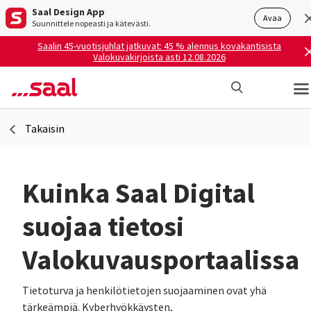
Saal Design App
Avaa
Suunnittele nopeasti ja kätevästi.
Saalin 45-vuotisjuhlat jatkuvat: 45 % alennus kovakantisista
Valokuvakirjoista asti 12.08.2026
Takaisin
Kuinka Saal Digital
suojaa tietosi
Valokuvausportaalissa
Tietoturva ja henkilötietojen suojaaminen ovat yhä
tärkeämpiä. Kyberhyökkäysten,