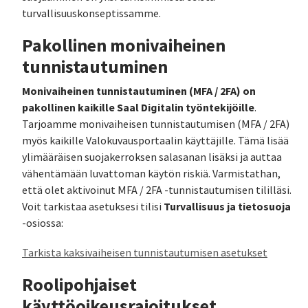
turvallisuuskonseptissamme.
Pakollinen monivaiheinen
tunnistautuminen
Monivaiheinen tunnistautuminen (MFA / 2FA) on
pakollinen kaikille Saal Digitalin työntekijöille
.
Tarjoamme monivaiheisen tunnistautumisen (MFA / 2FA)
myös kaikille Valokuvausportaalin käyttäjille. Tämä lisää
ylimääräisen suojakerroksen salasanan lisäksi ja auttaa
vähentämään luvattoman käytön riskiä. Varmistathan,
että olet aktivoinut MFA / 2FA -tunnistautumisen tililläsi.
Turvallisuus ja tietosuoja
Voit tarkistaa asetuksesi tilisi
-osiossa:
Tarkista kaksivaiheisen tunnistautumisen asetukset
Roolipohjaiset
käyttöoikeusrajoitukset