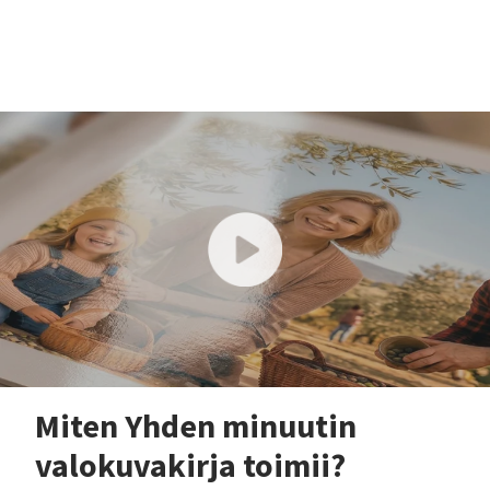
Miten Yhden minuutin
valokuvakirja toimii?