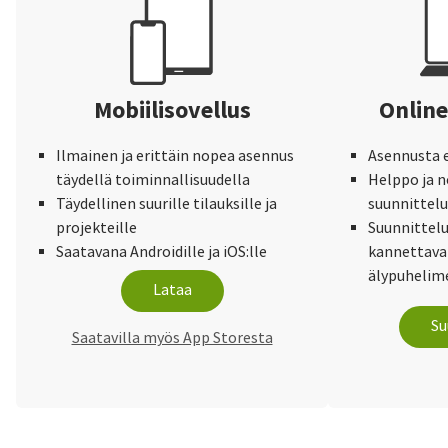
Mobiilisovellus
Online
Ilmainen ja erittäin nopea asennus
Asennusta e
täydellä toiminnallisuudella
Helppo ja 
Täydellinen suurille tilauksille ja
suunnittel
projekteille
Suunnittelu
Saatavana Androidille ja iOS:lle
kannettaval
älypuhelime
Lataa
Su
Saatavilla myös App Storesta