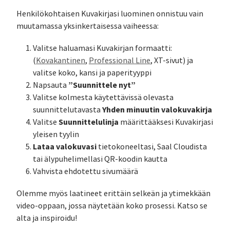
Henkilökohtaisen Kuvakirjasi luominen onnistuu vain
muutamassa yksinkertaisessa vaiheessa:
Valitse haluamasi Kuvakirjan formaatti:
(
Kovakantinen
,
Professional Line
, XT-sivut) ja
valitse koko, kansi ja paperityyppi
”Suunnittele nyt”
Napsauta
Valitse kolmesta käytettävissä olevasta
Yhden minuutin valokuvakirja
suunnittelutavasta
Suunnittelulinja
Valitse
määrittääksesi Kuvakirjasi
yleisen tyylin
Lataa valokuvasi
tietokoneeltasi, Saal Cloudista
tai älypuhelimellasi QR-koodin kautta
Vahvista ehdotettu sivumäärä
Olemme myös laatineet erittäin selkeän ja ytimekkään
video-oppaan, jossa näytetään koko prosessi. Katso se
alta ja inspiroidu!