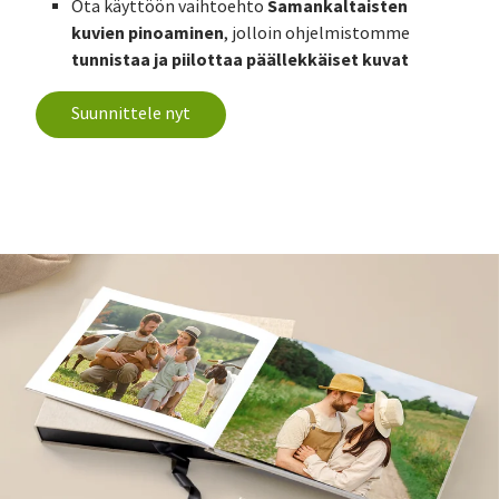
Samankaltaisten
Ota käyttöön vaihtoehto
kuvien pinoaminen
, jolloin ohjelmistomme
tunnistaa ja piilottaa päällekkäiset kuvat
Suunnittele nyt