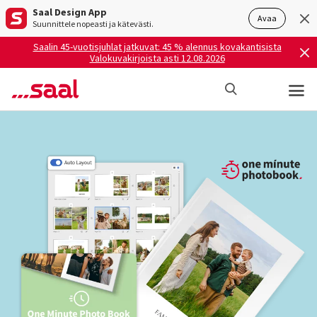
Saal Design App
Avaa
Suunnittele nopeasti ja kätevästi.
Saalin 45-vuotisjuhlat jatkuvat: 45 % alennus kovakantisista
Valokuvakirjoista asti 12.08.2026