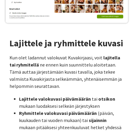
Lajittele ja ryhmittele kuvasi
lajitella
Kun olet ladannut valokuvat Kuvakirjaasi, voit
tai ryhmitellä
ne ennen kuin suunnittelu aloitetaan.
Tämä auttaa järjestämään kuvasi tavalla, joka tekee
valmiista Kuvakirjasta selkeämmän, yhtenäisemmän ja
helpommin seurattavan.
Lajittele valokuvasi
päivämäärän
otsikon
tai
mukaan luodaksesi selkeän järjestyksen
Ryhmittele valokuvasi
päivämäärän
(päivän,
sijainnin
kuukauden tai vuoden mukaan) tai
mukaan pitääksesi yhteenkuuluvat hetket yhdessä