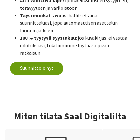
Aito valokuvapaperi
poikkeukselliseen syvyyteen,
terävyyteen ja väriloistoon
Täysi muokattavuus
: hallitset aina
suunnitteluasi, jopa automaattisen asettelun
luonnin jälkeen
100 % tyytyväisyystakuu
: jos kuvakirjasi ei vastaa
odotuksiasi, tukitiimimme löytää sopivan
ratkaisun
Suunnittele nyt
Miten tilata Saal Digitalilta