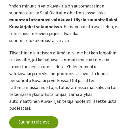
Yhden minuutin valokuvakirja on automaattinen
suunnittelutila Saal Digitalin ohjelmistossa, joka
muuntaa lataamasi valokuvat täysin suunnitelluksi
Kuvakirjaksi sekunneissa
. Ei manuaalista asettelua, ei
tuntikausien kuvien järjestelyä eikä
suunnittelukokemusta tarvita.
Täydellinen kiireiseen elämään, viime hetken lahjoihin
tai kaikille, jotka haluavat ammattimaisia tuloksia
ilman tuntien suunnittelua – Yhden minuutin
valokuvakirja on yksi helpoimmista tavoista luoda
personoitu Kuvakirja verkossa. Olitpa sitten
tallentamassa muistoja, tulostamassa matkakuvia tai
tekemässä yksilöllistä lahjaa, tämä älykäs
automaattinen Kuvakirjan tekijä huolehtii asettelusta
puolestasi.
Suunnittele nyt