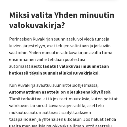
Miksi valita Yhden minuutin
valokuvakirja?
Perinteisen Kuvakirjan suunnittelu voi viedä tunteja
kuvien järjestelyyn, asettelujen valintaan ja jatkuviin
säätöihin. Yhden minuutin valokuvakirjan avulla tämä
ensimmäinen vaihe tehdään puolestasi
ladatut valokuvasi muunnetaan
automaattisesti:
hetkessä täysin suunnitelluksi Kuvakirjaksi.
Kun Kuvakirja avautuu suunnitteluohjelmassa,
Automaattinen asettelu on oletuksena käytössä
.
Tämä tarkoittaa, että jos teet muutoksia, kuten poistat
valokuvan tai siirrät kuvia sivujen välillä, asettelu
mukautuu automaattisesti säilyttääkseen
tasapainoisen ja yhtenäisen ulkoasun. Jos haluat tehdä
useita manuaalisia muokkauksia ilman, että asettelu