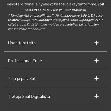
Rekisteröitymällä hyväksyt
tietosuojakäytäntömme
. Voit
peruuttaa tilauksen milloin tahansa.
* Tämä kenttä on pakollinen.
**
Minimitilausarvo 9,99 €. Ei koske
toimituskuluja. Tätä kuponkia ei voi jakaa. Tällä kupongilla ei ole
käteisarvoa. Yhdistäminen muiden arvosetelien tai tarjousten
kanssa ei ole mahdollista.
Lisää tuotteita
Professional Zone
Tuki ja palvelut
Tietoja Saal Digitalista