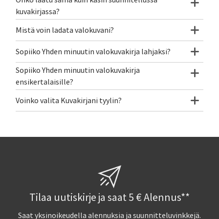
Onko laatu sama kuin käsin suunnitellussa
kuvakirjassa?
Mistä voin ladata valokuvani?
Sopiiko Yhden minuutin valokuvakirja lahjaksi?
Sopiiko Yhden minuutin valokuvakirja
ensikertalaisille?
Voinko valita Kuvakirjani tyylin?
Tilaa uutiskirje ja saat 5 € Alennus**
Saat yksinoikeudella alennuksia ja suunnitteluvinkkejä.