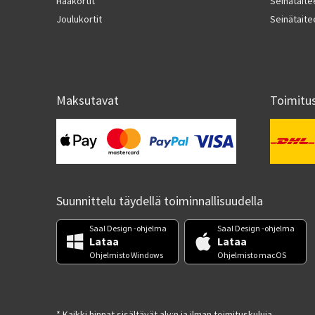
Hääkortit
Seinätaite
Joulukortit
Seinätaite
Maksutavat
Toimitu
Suunnittelu täydellä toiminnallisuudella
Saal Design -ohjelma
Saal Design -ohjelma
Lataa
Lataa
Ohjelmisto Windows
Ohjelmisto macOS
* Kaikki hinnat sisältävät alv:n ja ilman toimituskuluja