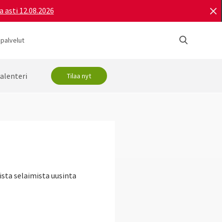
a asti 12.08.2026
 palvelut
alenteri
Tilaa nyt
sta selaimista uusinta