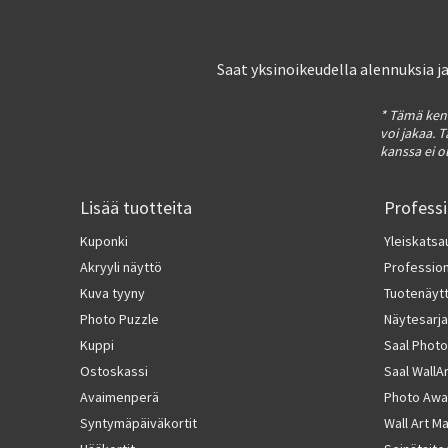
Saat yksinoikeudella alennuksia j
* Tämä kent
voi jakaa. 
kanssa ei o
Lisää tuotteita
Profess
Kuponki
Yleiskatsa
Akryyli näyttö
Professiona
Kuva tyyny
Tuotenäyt
Photo Puzzle
Näytesarja
Kuppi
Saal Photo
Ostoskassi
Saal WallA
Avaimenperä
Photo Awa
Syntymäpäiväkortit
Wall Art M