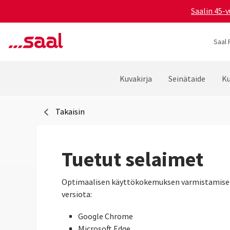
Saalin 45-v
Saal 
Kuvakirja
Seinätaide
Ku
Takaisin
Tuetut selaimet
Optimaalisen käyttökokemuksen varmistamiseksi 
versiota:
Google Chrome
Microsoft Edge