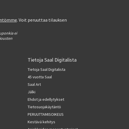
täntömme
. Voit peruuttaa tilauksen
kuponkia ei
rjousten
Tietoja Saal Digitalista
Tietoja Saal Digitalista
45 vuotta Saal
Saal Art
Jälki
Ehdot ja edellytykset
Tietosuojakäytäntö
PERUUTTAMISOIKEUS
Kestävä kehitys