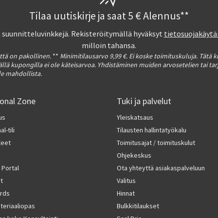
Tilaa uutiskirje ja saat 5 € Alennus**
a suunnitteluvinkkejä. Rekisteröitymällä hyväksyt
tietosuojakäy
milloin tahansa.
tä on pakollinen.
**
Minimitilausarvo 9,99 €. Ei koske toimituskuluja. Tätä 
Tällä kupongilla ei ole käteisarvoa. Yhdistäminen muiden arvosetelien tai ta
le mahdollista.
ional Zone
Tuki ja palvelut
us
Yleiskatsaus
l-tili
Tilausten hallintatyökalu
teet
Toimitusajat / toimituskulut
Ohjekeskus
 Portal
Ota yhteyttä asiakaspalveluun
rt
Valitus
rds
Hinnat
ateriaaliopas
Bulkkitilaukset