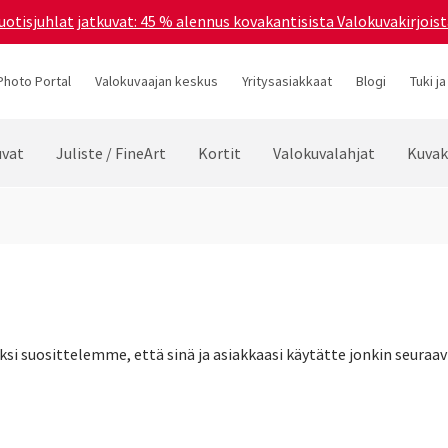
uotisjuhlat jatkuvat: 45 % alennus kovakantisista Valokuvakirjoist
Photo Portal
Valokuvaajan keskus
Yritysasiakkaat
Blogi
Tuki ja
vat
Juliste / FineArt
Kortit
Valokuvalahjat
Kuvak
suosittelemme, että sinä ja asiakkaasi käytätte jonkin seuraavi