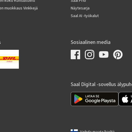
en koko Konsultointi
Saal Prio
en muokkaus Vinkkejä
Näytesarja
Saal AI -työkalut
s
Sosiaalinen media
Saal Digital -sovellus älypu
Vaihda maata/kieltä