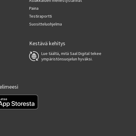
Asiakkaiden menestystarinat
Paina
Testiraportti
Suositteluohjelma
Kestävä kehitys
Lue täältä, mitä Saal Digital tekee
ympäristönsuojelun hyväksi.
helimeesi