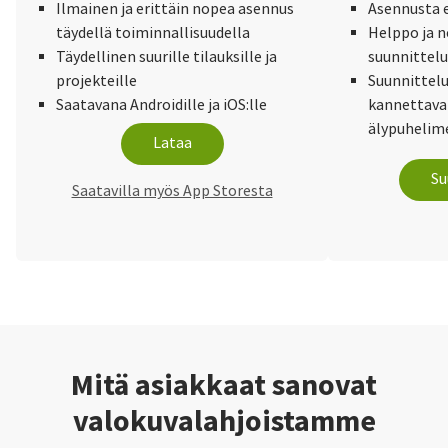
Ilmainen ja erittäin nopea asennus
Asennusta e
täydellä toiminnallisuudella
Helppo ja 
Täydellinen suurille tilauksille ja
suunnittel
projekteille
Suunnittelu
Saatavana Androidille ja iOS:lle
kannettaval
älypuhelime
Lataa
Su
Saatavilla myös App Storesta
Mitä asiakkaat sanovat
valokuvalahjoistamme