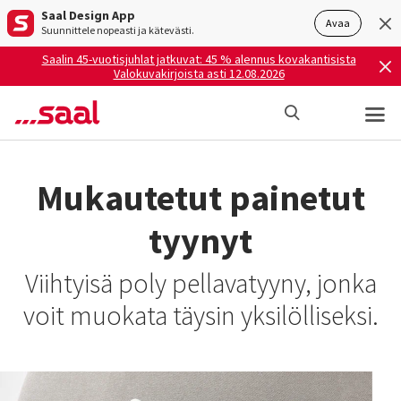
Saal Design App
Avaa
Suunnittele nopeasti ja kätevästi.
Saalin 45-vuotisjuhlat jatkuvat: 45 % alennus kovakantisista
Valokuvakirjoista asti 12.08.2026
Mukautetut painetut
tyynyt
Viihtyisä poly pellavatyyny, jonka
voit muokata täysin yksilölliseksi.