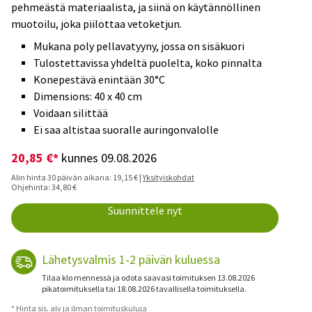
pehmeästä materiaalista, ja siinä on käytännöllinen
muotoilu, joka piilottaa vetoketjun.
Mukana poly pellavatyyny, jossa on sisäkuori
Tulostettavissa yhdeltä puolelta, koko pinnalta
Konepestävä enintään 30°C
Dimensions: 40 x 40 cm
Voidaan silittää
Ei saa altistaa suoralle auringonvalolle
20,85 €*
kunnes 09.08.2026
Alin hinta 30 päivän aikana: 19,15 € |
Yksityiskohdat
Ohjehinta: 34,80 €
Suunnittele nyt
Lähetysvalmis 1-2 päivän kuluessa
Tilaa klo mennessä ja odota saavasi toimituksen 13.08.2026
pikatoimituksella tai 18.08.2026 tavallisella toimituksella.
* Hinta sis. alv ja ilman toimituskuluja