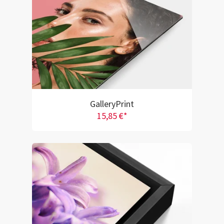
GalleryPrint
15,85 €*