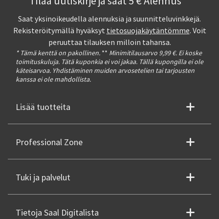
Tilaa uutiskirje ja saat 5 € Alennus**
Saat yksinoikeudella alennuksia ja suunnitteluvinkkejä.
Rekisteröitymällä hyväksyt
tietosuojakäytäntömme
. Voit
peruuttaa tilauksen milloin tahansa.
* Tämä kenttä on pakollinen.
**
Minimitilausarvo 9,99 €. Ei koske
toimituskuluja. Tätä kuponkia ei voi jakaa. Tällä kupongilla ei ole
käteisarvoa. Yhdistäminen muiden arvosetelien tai tarjousten
kanssa ei ole mahdollista.
Lisää tuotteita
Professional Zone
Tuki ja palvelut
Tietoja Saal Digitalista