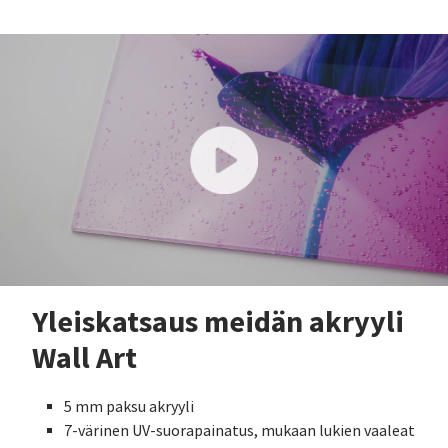
Yleiskatsaus meidän akryyli
Wall Art
5 mm paksu akryyli
7-värinen UV-suorapainatus, mukaan lukien vaaleat