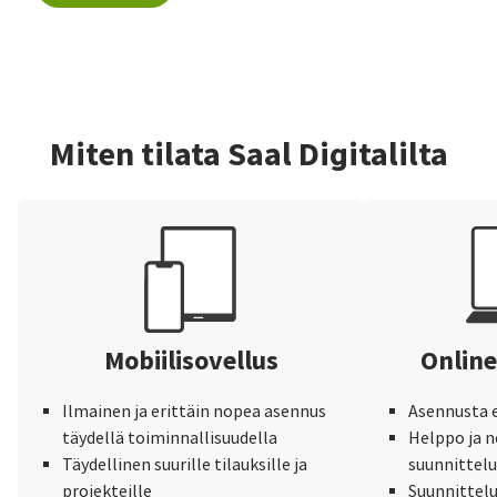
Miten tilata Saal Digitalilta
Mobiilisovellus
Online
Ilmainen ja erittäin nopea asennus
Asennusta e
täydellä toiminnallisuudella
Helppo ja 
Täydellinen suurille tilauksille ja
suunnittel
projekteille
Suunnittelu