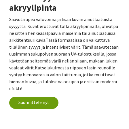
akryylipinta
Saavuta upea valovoima ja lisää kuviin ainutlaatuista
syvyyttä. Kuvat erottuvat tällä akryylipinnalla, olivatpa
ne sitten henkeäsalpaavia maisemia tai ainutlaatuisia
arkkitehtuurikuvia.Tässä formaatissa on vaikuttava
tilallinen syvyys ja intensiiviset värit. Tämä saavutetaan
uusimman sukupolven suoraan UV-tulostuksella, jossa
käytetään seitsemää väriä neljän sijaan, mukaan lukien
vaaleat värit.Katselukulmasta riippuen lasin reunoille
syntyy hienovaraisia valon taittumia, jotka muuttavat
hieman kuvaa, ja tuloksena on upea ja erittäin moderni
efekti!
Suunnittele nyt