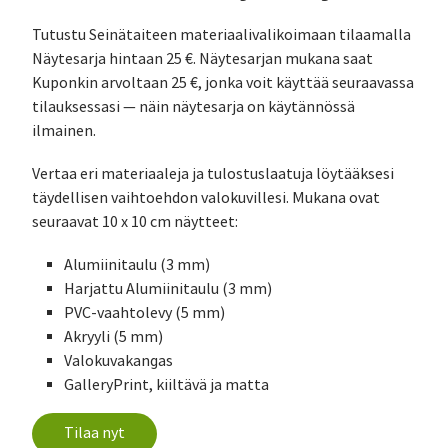
Tutustu Seinätaiteen materiaalivalikoimaan tilaamalla
Näytesarja hintaan 25 €. Näytesarjan mukana saat
Kuponkin arvoltaan 25 €, jonka voit käyttää seuraavassa
tilauksessasi — näin näytesarja on käytännössä
ilmainen.
Vertaa eri materiaaleja ja tulostuslaatuja löytääksesi
täydellisen vaihtoehdon valokuvillesi. Mukana ovat
seuraavat 10 x 10 cm näytteet:
Alumiinitaulu (3 mm)
Harjattu Alumiinitaulu (3 mm)
PVC-vaahtolevy (5 mm)
Akryyli (5 mm)
Valokuvakangas
GalleryPrint, kiiltävä ja matta
Tilaa nyt