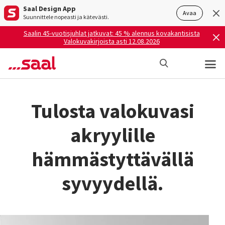
Saal Design App
Avaa
Suunnittele nopeasti ja kätevästi.
Saalin 45-vuotisjuhlat jatkuvat: 45 % alennus kovakantisista
Valokuvakirjoista asti 12.08.2026
Tulosta valokuvasi
akryylille
hämmästyttävällä
syvyydellä.