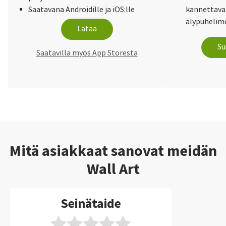
Saatavana Androidille ja iOS:lle
kannettaval
älypuhelime
Lataa
Su
Saatavilla myös App Storesta
Mitä asiakkaat sanovat meidän
Wall Art
Seinätaide