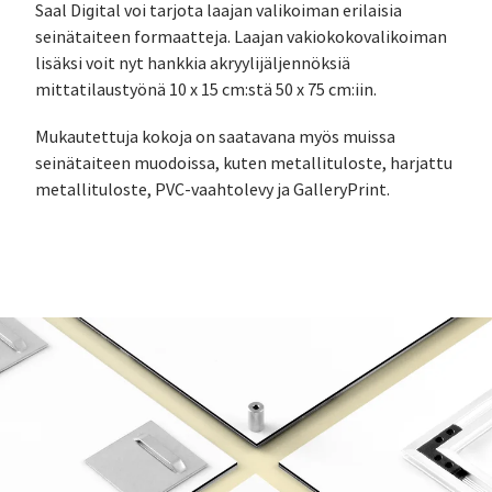
Saal Digital voi tarjota laajan valikoiman erilaisia
seinätaiteen formaatteja. Laajan vakiokokovalikoiman
lisäksi voit nyt hankkia akryylijäljennöksiä
mittatilaustyönä 10 x 15 cm:stä 50 x 75 cm:iin.
Mukautettuja kokoja on saatavana myös muissa
seinätaiteen muodoissa, kuten metallituloste, harjattu
metallituloste, PVC-vaahtolevy ja GalleryPrint.