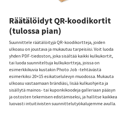
Räätälöidyt QR-koodikortit
(tulossa pian)
Suunnittele räätälöityjä QR-koodikortteja, joiden
ulkoasu on joustava ja mukautuu tarpeisiisi. Voit luoda
yhden PDF-tiedoston, joka sisältää kaikki kulkukortit,
tai luoda suunniteltuja kulkukortteja, joissa on
esimerkkikuvia kustakin Photo Job -tehtävästä
esimerkiksi 20×15 esikatselulevyn muodossa. Mukauta
ulkoasu vastaamaan brändiäsi, lisää kulkuohjeita ja
sisällytä mainos- tai kuponkikoodeja galleriaan pääsyn
ja ostosten tekemisen edistämiseksi, ja hallitse kaikkea
luovasti intuitiivisten suunnittelutyökalujemme avulla.