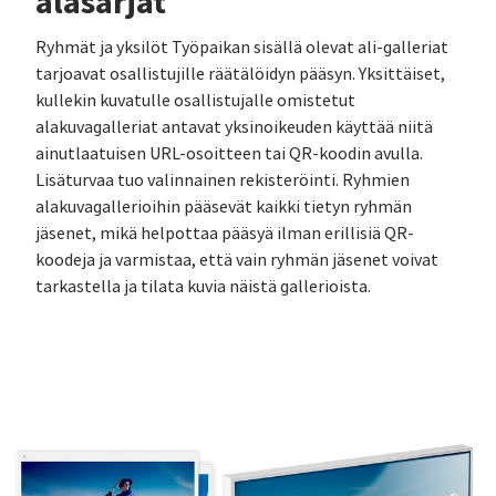
alasarjat
Ryhmät ja yksilöt Työpaikan sisällä olevat ali-galleriat
tarjoavat osallistujille räätälöidyn pääsyn. Yksittäiset,
kullekin kuvatulle osallistujalle omistetut
alakuvagalleriat antavat yksinoikeuden käyttää niitä
ainutlaatuisen URL-osoitteen tai QR-koodin avulla.
Lisäturvaa tuo valinnainen rekisteröinti. Ryhmien
alakuvagallerioihin pääsevät kaikki tietyn ryhmän
jäsenet, mikä helpottaa pääsyä ilman erillisiä QR-
koodeja ja varmistaa, että vain ryhmän jäsenet voivat
tarkastella ja tilata kuvia näistä gallerioista.