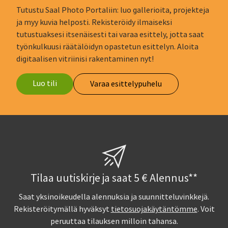
Tutustu Saal Photo Portaliin: luo gallerioita, projekteja
ja myy kuvia helposti. Rekisteröidy ilmaiseksi
tutustuaksesi itsenäisesti tai varaa esittely, jotta saat
työnkulkuusi räätälöidyn opastetun esittelyn. Aloita
digitaalisen vitriinisi rakentaminen nyt!
Luo tili
Varaa esittelypuhelu
Tilaa uutiskirje ja saat 5 € Alennus**
Saat yksinoikeudella alennuksia ja suunnitteluvinkkejä.
Rekisteröitymällä hyväksyt
tietosuojakäytäntömme
. Voit
peruuttaa tilauksen milloin tahansa.