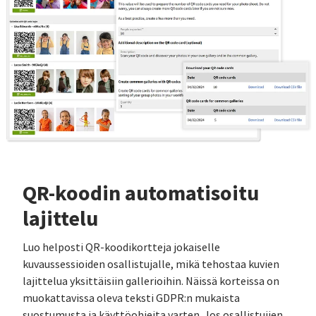
QR-koodin automatisoitu
lajittelu
Luo helposti QR-koodikortteja jokaiselle
kuvaussessioiden osallistujalle, mikä tehostaa kuvien
lajittelua yksittäisiin gallerioihin. Näissä korteissa on
muokattavissa oleva teksti GDPR:n mukaista
suostumusta ja käyttöohjeita varten. Jos osallistujien