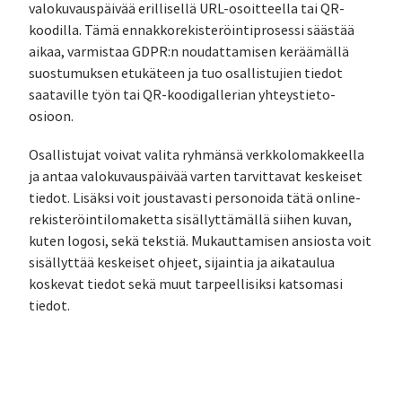
valokuvauspäivää erillisellä URL-osoitteella tai QR-
koodilla. Tämä ennakkorekisteröintiprosessi säästää
aikaa, varmistaa GDPR:n noudattamisen keräämällä
suostumuksen etukäteen ja tuo osallistujien tiedot
saataville työn tai QR-koodigallerian yhteystieto-
osioon.
Osallistujat voivat valita ryhmänsä verkkolomakkeella
ja antaa valokuvauspäivää varten tarvittavat keskeiset
tiedot. Lisäksi voit joustavasti personoida tätä online-
rekisteröintilomaketta sisällyttämällä siihen kuvan,
kuten logosi, sekä tekstiä. Mukauttamisen ansiosta voit
sisällyttää keskeiset ohjeet, sijaintia ja aikataulua
koskevat tiedot sekä muut tarpeellisiksi katsomasi
tiedot.