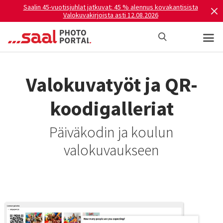
Saalin 45-vuotisjuhlat jatkuvat: 45 % alennus kovakantisista
Valokuvakirjoista asti 12.08.2026
Valokuvatyöt ja QR-
koodigalleriat
Päiväkodin ja koulun
valokuvaukseen