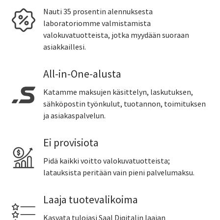
Nauti 35 prosentin alennuksesta
laboratoriomme valmistamista
valokuvatuotteista, jotka myydään suoraan
asiakkaillesi.
All-in-One-alusta
Katamme maksujen käsittelyn, laskutuksen,
sähköpostin työnkulut, tuotannon, toimituksen
ja asiakaspalvelun.
Ei provisiota
Pidä kaikki voitto valokuvatuotteista;
latauksista peritään vain pieni palvelumaksu.
Laaja tuotevalikoima
Kasvata tulojasi Saal Digitalin laajan