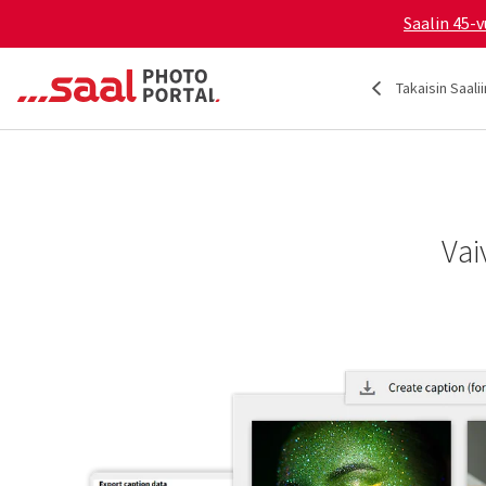
Saalin 45-v
Takaisin Saalii
Vai