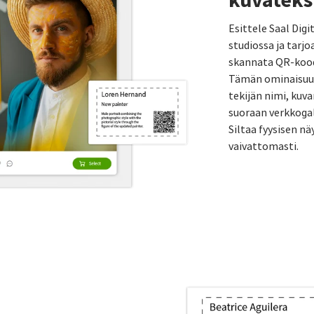
Esittele Saal Digi
studiossa ja tarjo
skannata QR-koodi
Tämän ominaisuude
tekijän nimi, kuva
suoraan verkkogal
Siltaa fyysisen nä
vaivattomasti.