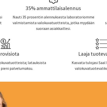
35% ammattilaisalennus
si
Nauti 35 prosentin alennuksesta laboratoriomme
t
valmistamista valokuvatuotteista, jotka myydään
s
suoraan asiakkaillesi.
provisiota
Laaja tuotev
lokuvatuotteista; latauksista
Kasvata tulojasi Saal 
 pieni palvelumaksu.
valokuvatuotevalik