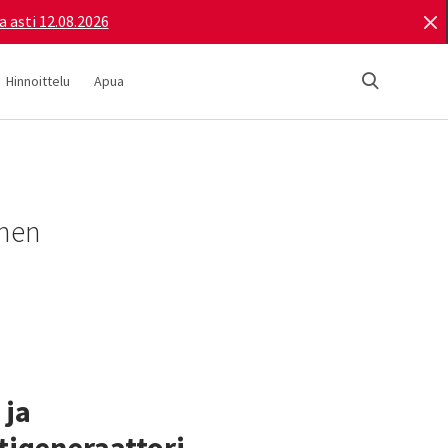
a asti 12.08.2026
Hinnoittelu
Apua
inen
 ja
tigeneraattori