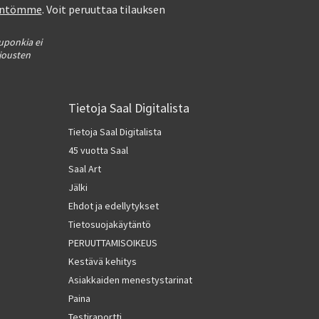
täntömme
. Voit peruuttaa tilauksen
kuponkia ei
rjousten
Tietoja Saal Digitalista
Tietoja Saal Digitalista
45 vuotta Saal
Saal Art
Jälki
Ehdot ja edellytykset
Tietosuojakäytäntö
PERUUTTAMISOIKEUS
Kestävä kehitys
Asiakkaiden menestystarinat
Paina
Testiraportti