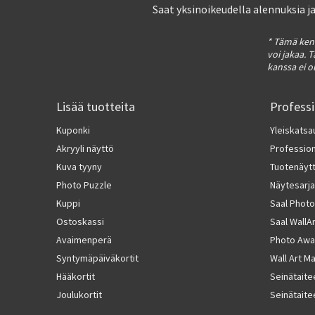
Saat yksinoikeudella alennuksia j
* Tämä kent
voi jakaa. 
kanssa ei o
Lisää tuotteita
Profess
Kuponki
Yleiskatsa
Akryyli näyttö
Professiona
Kuva tyyny
Tuotenäyt
Photo Puzzle
Näytesarja
Kuppi
Saal Photo
Ostoskassi
Saal WallA
Avaimenperä
Photo Awa
Syntymäpäiväkortit
Wall Art M
Hääkortit
Seinätaite
Joulukortit
Seinätaite