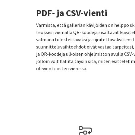
PDF- ja CSV-vienti
Varmista, että gallerian kävijöiden on helppo ska
teoksesi viemällä QR-koodeja sisältävät kuvat
valmiina tulostettavaksi ja sijoitettavaksi teos
suunnitteluvaihtoehdot eivät vastaa tarpeitasi
ja QR-koodeja ulkoisen ohjelmiston avulla CSV-
jolloin voit hallita täysin sitä, miten esittelet 
olevien teosten vieressä.