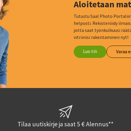
Aloitetaan mat
Tutustu Saal Photo Portaliin:
helposti. Rekisteröidy ilmais
jotta saat työnkulkuusi räätä
vitriinisi rakentaminen nyt!
Luo tili
Varaa e
Tilaa uutiskirje ja saat 5 € Alennus**