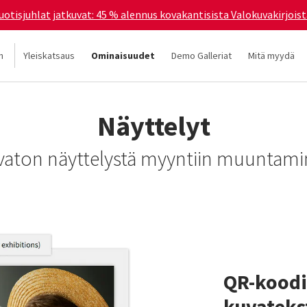
uotisjuhlat jatkuvat: 45 % alennus kovakantisista Valokuvakirjoist
n
Yleiskatsaus
Ominaisuudet
Demo Galleriat
Mitä myydä
Näyttelyt
vaton näyttelystä myyntiin muuntam
QR-koodi
kuvateks