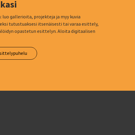
kasi
 luo gallerioita, projekteja ja myy kuvia
eksi tutustuaksesi itsenäisesti tai varaa esittely,
löidyn opastetun esittelyn. Aloita digitaalisen
sittelypuhelu