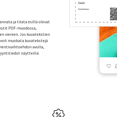
nnata ja tilata esillä olevat
ekstit PDF-muodossa,
ten viereen. Jos kuvatekstien
, voit muokata kuvatekstejä
vientivaihtoehdon avulla,
myyntitiedot näytteillä