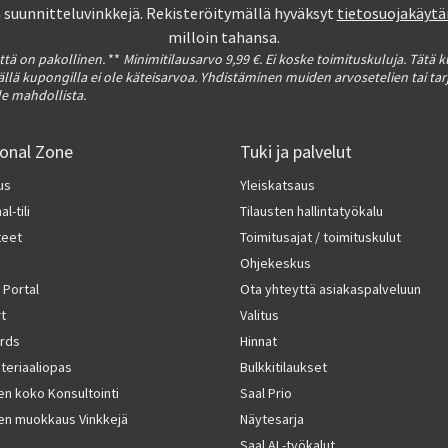
a suunnitteluvinkkejä. Rekisteröitymällä hyväksyt
tietosuojakäy
milloin tahansa.
tä on pakollinen.
**
Minimitilausarvo 9,99 €. Ei koske toimituskuluja. Tätä 
Tällä kupongilla ei ole käteisarvoa. Yhdistäminen muiden arvosetelien tai ta
le mahdollista.
ional Zone
Tuki ja palvelut
us
Yleiskatsaus
l-tili
Tilausten hallintatyökalu
teet
Toimitusajat / toimituskulut
Ohjekeskus
 Portal
Ota yhteyttä asiakaspalveluun
rt
Valitus
rds
Hinnat
ateriaaliopas
Bulkkitilaukset
en koko Konsultointi
Saal Prio
en muokkaus Vinkkejä
Näytesarja
Saal AI -työkalut