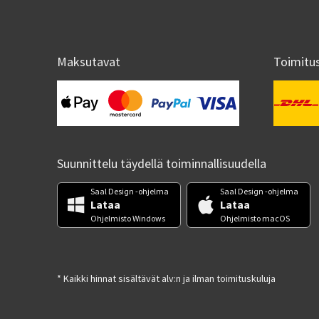
Maksutavat
Toimitu
Suunnittelu täydellä toiminnallisuudella
Saal Design -ohjelma
Saal Design -ohjelma
Lataa
Lataa
Ohjelmisto Windows
Ohjelmisto macOS
* Kaikki hinnat sisältävät alv:n ja ilman toimituskuluja