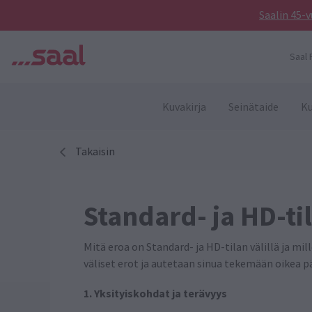
Saalin 45-v
Saal 
Kuvakirja
Seinätaide
Ku
Takaisin
Standard- ja HD-ti
Mitä eroa on Standard- ja HD-tilan välillä ja mi
väliset erot ja autetaan sinua tekemään oikea p
1. Yksityiskohdat ja terävyys