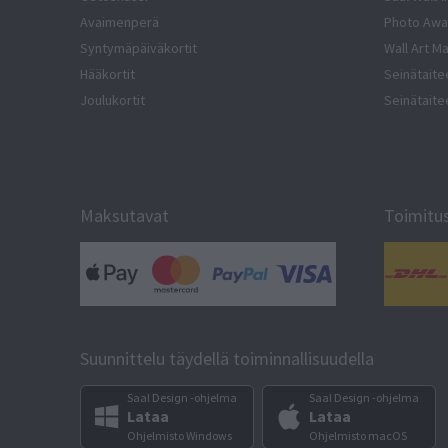
Avaimenperä
Photo Awa
Syntymäpäiväkortit
Wall Art M
Hääkortit
Seinätaite
Joulukortit
Seinätaite
Maksutavat
Toimitu
Suunnittelu täydellä toiminnallisuudella
Saal Design -ohjelma
Saal Design -ohjelma
Lataa
Lataa
Ohjelmisto Windows
Ohjelmisto macOS