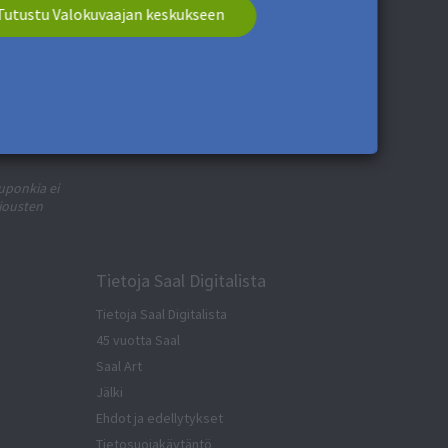
Tutustu Valokuvaajan keskukseen
täntömme
. Voit peruuttaa tilauksen
kuponkia ei
rjousten
Tietoja Saal Digitalista
Tietoja Saal Digitalista
45 vuotta Saal
Saal Art
Jälki
Ehdot ja edellytykset
Tietosuojakäytäntö