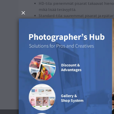
HD-tila: pienemmät pisarat takaavat hieno
mikä lisää terävyyttä.
Standard-tila: suuremmat pisarat ja epäta
4. Käyttöalueet
HD-tila: Täydellinen kuville, jotka sisältävä
Standard-tila: Ihanteellinen sovelluksiin, 
Milloin kannattaa valita HD-tila?
Jos arvostat korkeaa laatua ja yksityiskohtien 