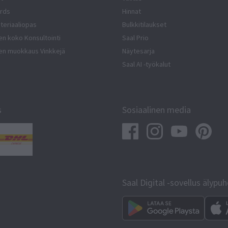
rds
Hinnat
ateriaaliopas
Bulkkitilaukset
en koko Konsultointi
Saal Prio
en muokkaus Vinkkejä
Näytesarja
Saal AI -työkalut
s
Sosiaalinen media
Saal Digital -sovellus älypu