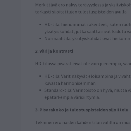
Merkittävä ero näkyy terävyydessä ja yksityisk
tarkasti sijoitettujen tulostuspisteiden avulla.
HD-tila: hienoimmat rakenteet, kuten ruohon
yksityiskohdat, jotka saattaisivat kadota va
Normaalitila: yksityiskohdat ovat heikommi
2. Väri ja kontrasti
HD-tilassa pisarat eivät ole vain pienempiä, v
HD-tila: Värit näkyvät eloisampina ja vivah
kuvasta harmonisemman.
Standard-tila: Värintoisto on hyvä, mutta
epätarkempia värisiirtymiä.
3. Pisarakoko ja tulostuspisteiden sijoittelu
Tekninen ero näiden kahden tilan välillä on must