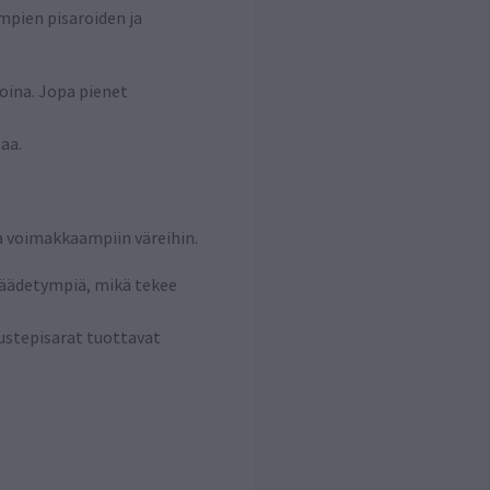
mpien pisaroiden ja
koina. Jopa pienet
aa.
a voimakkaampiin väreihin.
osäädetympiä, mikä tekee
ustepisarat tuottavat