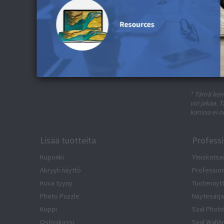
Saat yksinoikeudella alennuksia j
* Tämä kent
voi jakaa. 
kanssa ei o
Lisää tuotteita
Profess
Kuponki
Yleiskatsa
Akryyli näyttö
Professiona
Kuva tyyny
Tuotenäyt
Photo Puzzle
Näytesarja
Kuppi
Saal Photo
Ostoskassi
Saal WallA