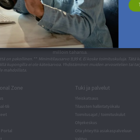
Tilaa uutiskirje ja saat 5 € Alennus**
a suunnitteluvinkkejä. Rekisteröitymällä hyväksyt
tietosuojakäy
milloin tahansa.
tä on pakollinen.
**
Minimitilausarvo 9,99 €. Ei koske toimituskuluja. Tätä 
Tällä kupongilla ei ole käteisarvoa. Yhdistäminen muiden arvosetelien tai ta
le mahdollista.
ional Zone
Tuki ja palvelut
us
Yleiskatsaus
l-tili
Tilausten hallintatyökalu
teet
Toimitusajat / toimituskulut
Ohjekeskus
 Portal
Ota yhteyttä asiakaspalveluun
rt
Valitus