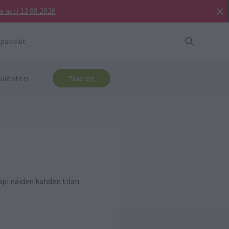
a asti 12.08.2026
 palvelut
alenteri
Tilaa nyt
äpi näiden kahden tilan