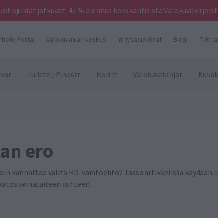
uotisjuhlat jatkuvat: 45 % alennus kovakantisista Valokuvakirjoist
Photo Portal
Valokuvaajan keskus
Yritysasiakkaat
Blogi
Tuki ja
vat
Juliste / FineArt
Kortit
Valokuvalahjat
Kuvak
lan ero
lloin kannattaa valita HD-vaihtoehto? Tässä artikkelissa käydään l
äätös seinätaiteen suhteen.