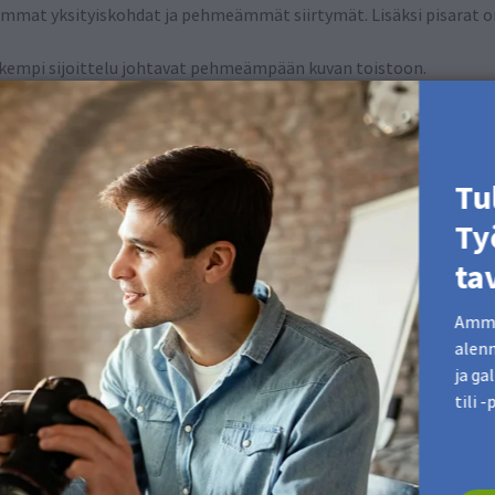
mmat yksityiskohdat ja pehmeämmät siirtymät. Lisäksi pisarat o
rkempi sijoittelu johtavat pehmeämpään kuvan toistoon.
t paljon yksityiskohtia.
Tu
joita katsotaan suuremmalta etäisyydeltä.
Ty
ta
huomioimista, HD-tila on paras valinta.
Ammat
alenn
ja ga
tili -