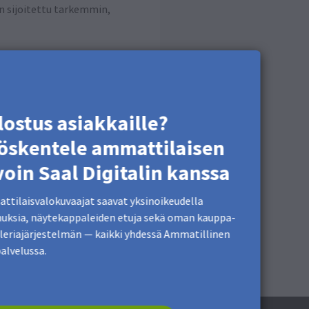
n sijoitettu tarkemmin,
lostus asiakkaille?
öskentele ammattilaisen
voin Saal Digitalin kanssa
tilaisvalokuvaajat saavat yksinoikeudella
uksia, näytekappaleiden etuja sekä oman kauppa-
lleriajärjestelmän — kaikki yhdessä Ammatillinen
palvelussa.