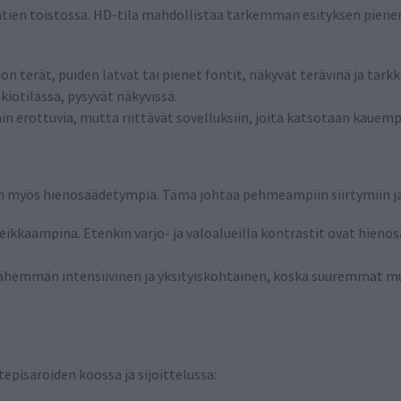
ohtien toistossa. HD-tila mahdollistaa tarkemman esityksen piene
 terät, puiden latvat tai pienet fontit, näkyvät terävinä ja tark
kiotilassa, pysyvät näkyvissä.
n erottuvia, mutta riittävät sovelluksiin, joita katsotaan kauemp
aan myös hienosäädetympiä. Tämä johtaa pehmeämpiin siirtymiin j
teikkaampina. Etenkin varjo- ja valoalueilla kontrastit ovat hien
 vähemmän intensiivinen ja yksityiskohtainen, koska suuremmat m
episaroiden koossa ja sijoittelussa: