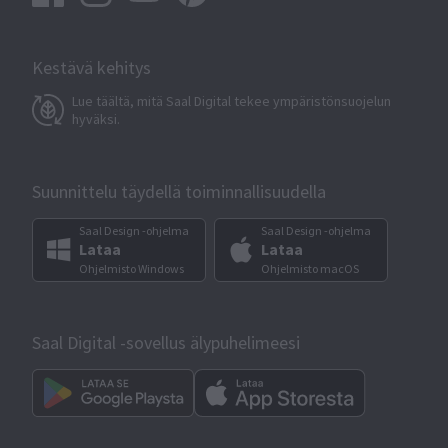
Kestävä kehitys
Lue täältä, mitä Saal Digital tekee ympäristönsuojelun
hyväksi.
Suunnittelu täydellä toiminnallisuudella
Saal Design -ohjelma
Saal Design -ohjelma
Lataa
Lataa
Ohjelmisto Windows
Ohjelmisto macOS
Saal Digital -sovellus älypuhelimeesi