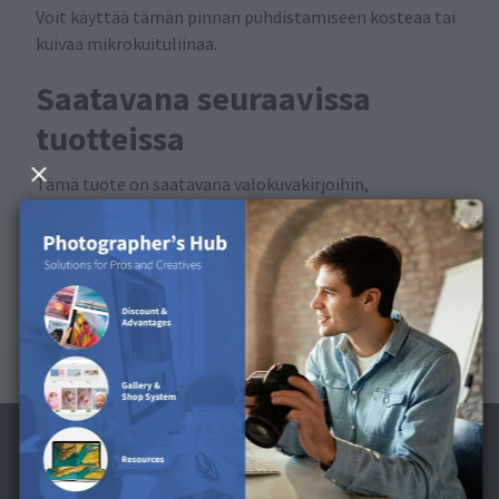
Voit käyttää tämän pinnan puhdistamiseen kosteaa tai
kuivaa mikrokuituliinaa.
Saatavana seuraavissa
tuotteissa
Tämä tuote on saatavana valokuvakirjoihin,
lahjapakkauksiin ja portfolioalbumeihin.