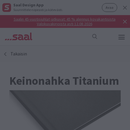
Saal Design App
Avaa
Suunnittele nopeasti ja kätevästi.
Saalin 45-vuotisjuhlat jatkuvat: 45 % alennus kovakantisista
Valokuvakirjoista asti 12.08.2026
Takaisin
Keinonahka Titanium