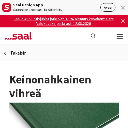
Saal Design App
Avaa
Suunnittele nopeasti ja kätevästi.
Saalin 45-vuotisjuhlat jatkuvat: 45 % alennus kovakantisista
Valokuvakirjoista asti 12.08.2026
Takaisin
Keinonahkainen
vihreä