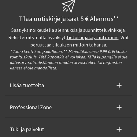
Tilaa uutiskirje ja saat 5 € Alennus**
Saat yksinoikeudella alennuksia ja suunnitteluvinkkejä.
Rekisteröitymällä hyväksyt
tietosuojakäytäntömme
. Voit
peruuttaa tilauksen milloin tahansa.
* Tämä kenttä on pakollinen.
**
Minimitilausarvo 9,99 €. Ei koske
toimituskuluja. Tätä kuponkia ei voi jakaa. Tällä kupongilla ei ole
käteisarvoa. Yhdistäminen muiden arvosetelien tai tarjousten
kanssa ei ole mahdollista.
Lisää tuotteita
Professional Zone
Tuki ja palvelut