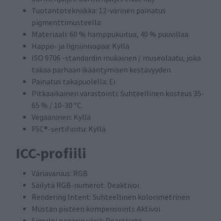
Tuotantotekniikka: 12-värinen painatus
pigmenttimusteella
Materiaali: 60 % hamppukuitua, 40 % puuvillaa
Happo- ja ligniinivapaa: Kyllä
ISO 9706 -standardin mukainen / museolaatu, joka
takaa parhaan ikääntymisen kestävyyden.
Painatus takapuolella: Ei
Pitkäaikainen varastointi: Suhteellinen kosteus 35-
65 % / 10-30 °C.
Vegaaninen: Kyllä
FSC®-sertifioitu: Kyllä
ICC-profiili
Väriavaruus: RGB
Säilytä RGB-numerot: Deaktivoi
Rendering Intent: Suhteellinen kolorimetrinen
Mustan pisteen kompensointi: Aktivoi
Simuloi paperin väriä: Deactivate