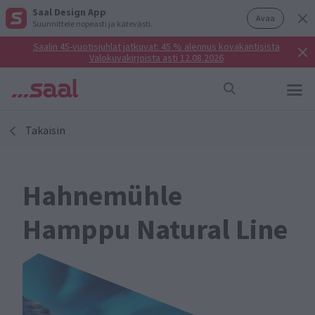
Saal Design App
Avaa
Suunnittele nopeasti ja kätevästi.
Saalin 45-vuotisjuhlat jatkuvat: 45 % alennus kovakantisista
Valokuvakirjoista asti 12.08.2026
Takaisin
Hahnemühle
Hamppu Natural Line