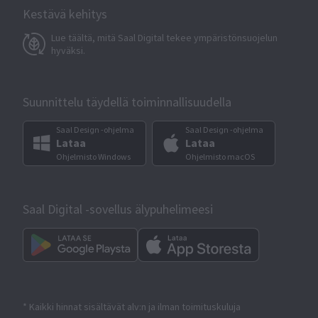
Kestävä kehitys
Lue täältä, mitä Saal Digital tekee ympäristönsuojelun
hyväksi.
Suunnittelu täydellä toiminnallisuudella
Saal Design -ohjelma
Saal Design -ohjelma
Lataa
Lataa
Ohjelmisto Windows
Ohjelmisto macOS
Saal Digital -sovellus älypuhelimeesi
* Kaikki hinnat sisältävät alv:n ja ilman toimituskuluja