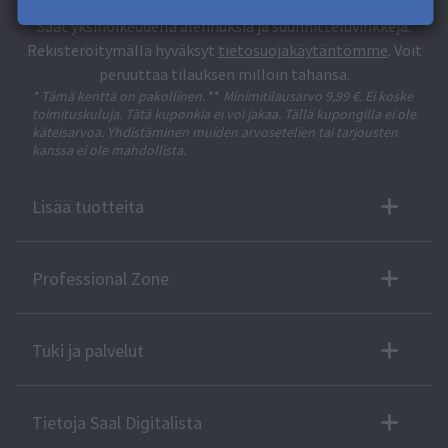
Saat yksinoikeudella alennuksia ja suunnitteluvinkkejä.
Rekisteröitymällä hyväksyt
tietosuojakäytäntömme
. Voit
peruuttaa tilauksen milloin tahansa.
* Tämä kenttä on pakollinen.
**
Minimitilausarvo 9,99 €. Ei koske
toimituskuluja. Tätä kuponkia ei voi jakaa. Tällä kupongilla ei ole
käteisarvoa. Yhdistäminen muiden arvosetelien tai tarjousten
kanssa ei ole mahdollista.
Lisää tuotteita
Professional Zone
Tuki ja palvelut
Tietoja Saal Digitalista