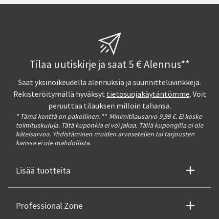
Tilaa uutiskirje ja saat 5 € Alennus**
Saat yksinoikeudella alennuksia ja suunnitteluvinkkejä.
Rekisteröitymällä hyväksyt
tietosuojakäytäntömme
. Voit
peruuttaa tilauksen milloin tahansa.
* Tämä kenttä on pakollinen.
**
Minimitilausarvo 9,99 €. Ei koske
toimituskuluja. Tätä kuponkia ei voi jakaa. Tällä kupongilla ei ole
käteisarvoa. Yhdistäminen muiden arvosetelien tai tarjousten
kanssa ei ole mahdollista.
Lisää tuotteita
Professional Zone