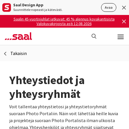
Saal Design App
Avaa
Suunnittele nopeasti ja kätevästi.
Saalin 45-vuotisjuhlat jatkuvat: 45 % alennus kovakantisista
Valokuvakirjoista asti 12.08.2026
Takaisin
Yhteystiedot ja
yhteysryhmät
Voit tallentaa yhteystietosi ja yhteystietoryhmät
suoraan Photo Portaliin. Näin voit lähettää heille kuvia
ja projekteja suoraan Photo Portalista ilman ulkoista
ohjelmaa. Yhteyshenkilöt ja yhteysryhmät sijaitsevat