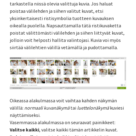
tarkastella niissä olevia valittuja kuvia. Jos haluat
poistaa välilehden ja siihen valitut kuvat, etsi
yksinkertaisesti ristisymbolia tuotteen kuvauksen
oikealla puolella. Napsauttamalla tätä ristikuvaketta
poistat välittömästi välilehden ja siihen liittyvät kuvat,
jolloin voit helposti hallita valintojasi. Kuvia voi myös
siirtää välilehtien välillä vetämällä ja pudottamalla.
Oikeassa alakulmassa voit vaihtaa kahden näkymän
välillä:
normaali kuvanäkymä
tai
luettelonäkymä
kuviesi
näyttämiseksi.
Vasemmassa alakulmassa on seuraavat painikkeet:
Valitse kaikki
, valitse kaikki tämän artikkelin kuvat.