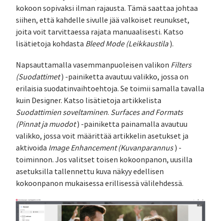
kokoon sopivaksi ilman rajausta. Tämä saattaa johtaa
siihen, että kahdelle sivulle jää valkoiset reunukset,
joita voit tarvittaessa rajata manuaalisesti. Katso
lisätietoja kohdasta
Bleed Mode (Leikkaustila
).
Napsauttamalla vasemmanpuoleisen valikon
Filters
(Suodattimet
) -painiketta avautuu valikko, jossa on
erilaisia suodatinvaihtoehtoja. Se toimii samalla tavalla
kuin Designer. Katso lisätietoja artikkelista
Suodattimien soveltaminen
.
Surfaces and Formats
(Pinnat ja muodot
) -painiketta painamalla avautuu
valikko, jossa voit määrittää artikkelin asetukset ja
aktivoida
Image Enhancement (Kuvanparannus
) -
toiminnon. Jos valitset toisen kokoonpanon, uusilla
asetuksilla tallennettu kuva näkyy edellisen
kokoonpanon mukaisessa erillisessä välilehdessä.