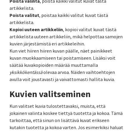
Poista valinta
, poista kaikki valitut kuvat tästä
artikkelista.
Poista valitut
, poistaa kaikki valitut kuvat tästä
artikkelista.
Kopioi uuteen artikkeliin
, kopioi valitut kuvat tästä
artikkelista uuteen artikkeliin, mikä helpottaa samojen
kuvien järjestämistä eri artikkeleihin.
Kun viet hiiren hiiren kuvan päälle, näet painikkeet
kuvan muokkaamiseen tai poistamiseen. Lisäksi voit
säätää kuvakopioiden määrää muuttamalla
yksikkökentässä
olevaa arvoa. Näiden vaihtoehtojen
avulla voit joustavasti ja vaivattomasti hallita kuvia.
Kuvien valitseminen
Kun valitset kuvia tulostettavaksi, muista, että
jokainen valinta koskee tiettyä tuotetta ja kokoa. Tämä
tarkoittaa, että sinun on lisättävä kuvat erikseen
kutakin tuotetta ja kokoa varten. Jos esimerkiksi haluat