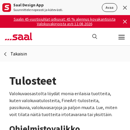
Saal Design App
Avaa
Suunnittele nopeasti ja kätevästi.
Saalin 45-vuotisjuhlat jatkuvat: 45 % alennus kovakantisista
Valokuvakirjoista asti 12.08.2026
Takaisin
Tulosteet
Valokuvaosastolta löydät monia erilaisia tuotteita,
kuten valokuvatulosteita, FineArt-tulosteita,
passikuvia, valokuvasarjoja ja paljon muuta. Lue, miten
voit tilata näitä tuotteita irtotavarana tai yksittäin.
Ohjelmistovalikko