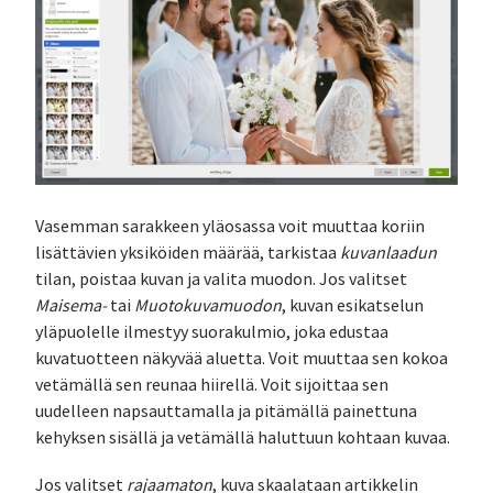
Vasemman sarakkeen yläosassa voit muuttaa koriin
lisättävien yksiköiden määrää, tarkistaa
kuvanlaadun
tilan, poistaa kuvan ja valita muodon. Jos valitset
Maisema-
tai
Muotokuvamuodon
, kuvan esikatselun
yläpuolelle ilmestyy suorakulmio, joka edustaa
kuvatuotteen näkyvää aluetta. Voit muuttaa sen kokoa
vetämällä sen reunaa hiirellä. Voit sijoittaa sen
uudelleen napsauttamalla ja pitämällä painettuna
kehyksen sisällä ja vetämällä haluttuun kohtaan kuvaa.
Jos valitset
rajaamaton
, kuva skaalataan artikkelin