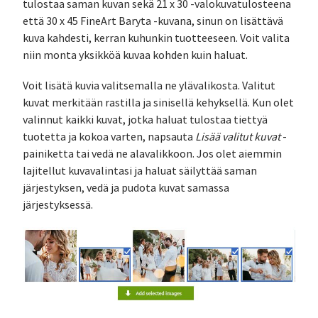
tulostaa saman kuvan sekä 21 x 30 -valokuvatulosteena
että 30 x 45 FineArt Baryta -kuvana, sinun on lisättävä
kuva kahdesti, kerran kuhunkin tuotteeseen. Voit valita
niin monta yksikköä kuvaa kohden kuin haluat.
Voit lisätä kuvia valitsemalla ne ylävalikosta. Valitut
kuvat merkitään rastilla ja sinisellä kehyksellä. Kun olet
valinnut kaikki kuvat, jotka haluat tulostaa tiettyä
tuotetta ja kokoa varten, napsauta
Lisää valitut kuvat
-
painiketta tai vedä ne alavalikkoon. Jos olet aiemmin
lajitellut kuvavalintasi ja haluat säilyttää saman
järjestyksen, vedä ja pudota kuvat samassa
järjestyksessä.