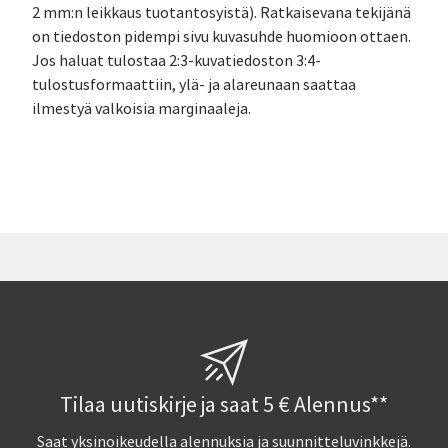
2 mm:n leikkaus tuotantosyistä). Ratkaisevana tekijänä
on tiedoston pidempi sivu kuvasuhde huomioon ottaen.
Jos haluat tulostaa 2:3-kuvatiedoston 3:4-
tulostusformaattiin, ylä- ja alareunaan saattaa
ilmestyä valkoisia marginaaleja.
Tilaa uutiskirje ja saat 5 € Alennus**
Saat yksinoikeudella alennuksia ja suunnitteluvinkkejä.