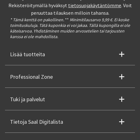
Rekisteröitymällä hyväksyt
tietosuojakäytäntömme
. Voit
peruuttaa tilauksen milloin tahansa.
* Tämä kenttä on pakollinen.
**
Minimitilausarvo 9,99 €. Ei koske
toimituskuluja. Tätä kuponkia ei voi jakaa. Tällä kupongilla ei ole
käteisarvoa. Yhdistäminen muiden arvosetelien tai tarjousten
kanssa ei ole mahdollista.
Lisää tuotteita
Professional Zone
Tuki ja palvelut
Tietoja Saal Digitalista