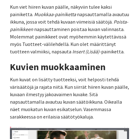
Kun viet hiiren kuvan päälle, näkyviin tulee kaksi
painiketta.
Muokkaa-painiketta
napsauttamalla avautuu
ikkuna, jossa voit tehdä kuvaan viimeisiä säätöjä.
Poista-
painikkeen
napsauttaminen poistaa kuvan valinnasta.
Molemmat painikkeet ovat myöhemmin käytettävissä
myös Tuotteet-välilehdellä. Kun olet määrittänyt
tuotteen valmiiksi, napsauta
Insert (Lisää)
-painiketta.
Kuvien muokkaaminen
Kun kuvat on lisätty tuotteeksi, voit helposti tehdä
värisäätöjä ja rajata niitä. Kun siirrät hiiren kuvan päälle,
kuvaan ilmestyy jakoavaimen kuvake. Sitä
napsauttamalla avautuu kuvan säätöikkuna. Oikealla
näet muokatun kuvan esikatselun. Vasemmassa
sarakkeessa on erilaisia säätötyökaluja.