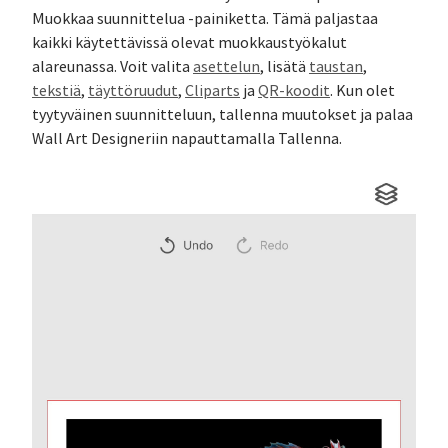
Muokkaa suunnittelua -painiketta. Tämä paljastaa
kaikki käytettävissä olevat muokkaustyökalut
alareunassa. Voit valita
asettelun
, lisätä
taustan
,
tekstiä
,
täyttöruudut
,
Cliparts
ja
QR-koodit
. Kun olet
tyytyväinen suunnitteluun, tallenna muutokset ja palaa
Wall Art Designeriin napauttamalla Tallenna.