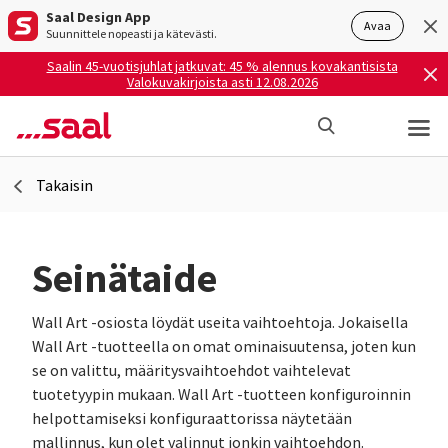
Saal Design App
Avaa
Suunnittele nopeasti ja kätevästi.
Saalin 45-vuotisjuhlat jatkuvat: 45 % alennus kovakantisista
Valokuvakirjoista asti 12.08.2026
Takaisin
Seinätaide
Wall Art -osiosta löydät useita vaihtoehtoja. Jokaisella
Wall Art -tuotteella on omat ominaisuutensa, joten kun
se on valittu, määritysvaihtoehdot vaihtelevat
tuotetyypin mukaan. Wall Art -tuotteen konfiguroinnin
helpottamiseksi konfiguraattorissa näytetään
mallinnus, kun olet valinnut jonkin vaihtoehdon.