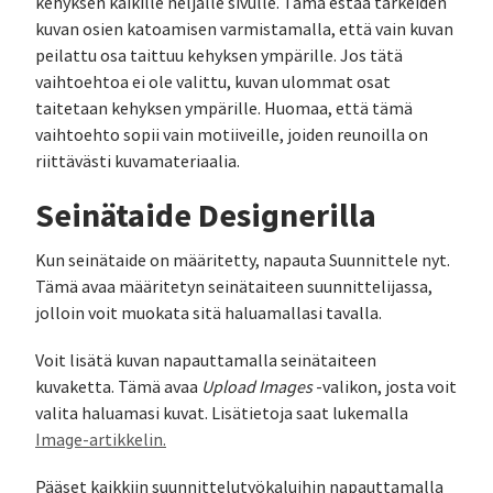
kehyksen kaikille neljälle sivulle. Tämä estää tärkeiden
kuvan osien katoamisen varmistamalla, että vain kuvan
peilattu osa taittuu kehyksen ympärille. Jos tätä
vaihtoehtoa ei ole valittu, kuvan ulommat osat
taitetaan kehyksen ympärille. Huomaa, että tämä
vaihtoehto sopii vain motiiveille, joiden reunoilla on
riittävästi kuvamateriaalia.
Seinätaide Designerilla
Kun seinätaide on määritetty, napauta Suunnittele nyt.
Tämä avaa määritetyn seinätaiteen suunnittelijassa,
jolloin voit muokata sitä haluamallasi tavalla.
Voit lisätä kuvan napauttamalla seinätaiteen
kuvaketta. Tämä avaa
Upload Images
-valikon, josta voit
valita haluamasi kuvat. Lisätietoja saat lukemalla
Image-artikkelin.
Pääset kaikkiin suunnittelutyökaluihin napauttamalla