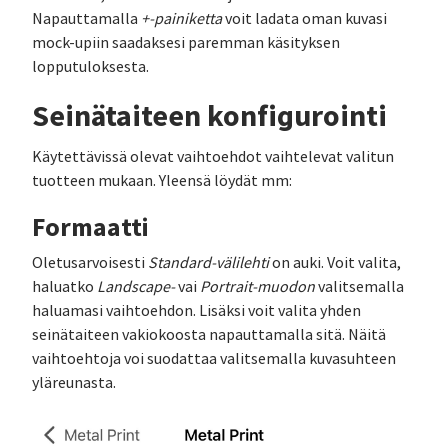
Napauttamalla
+-painiketta
voit ladata oman kuvasi
mock-upiin saadaksesi paremman käsityksen
lopputuloksesta.
Seinätaiteen konfigurointi
Käytettävissä olevat vaihtoehdot vaihtelevat valitun
tuotteen mukaan. Yleensä löydät mm:
Formaatti
Oletusarvoisesti
Standard-välilehti
on auki. Voit valita,
haluatko
Landscape-
vai
Portrait-muodon
valitsemalla
haluamasi vaihtoehdon. Lisäksi voit valita yhden
seinätaiteen vakiokoosta napauttamalla sitä. Näitä
vaihtoehtoja voi suodattaa valitsemalla kuvasuhteen
yläreunasta.