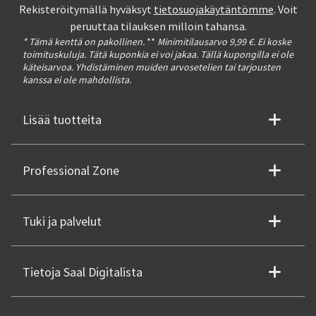
Rekisteröitymällä hyväksyt
tietosuojakäytäntömme
. Voit
peruuttaa tilauksen milloin tahansa.
* Tämä kenttä on pakollinen.
**
Minimitilausarvo 9,99 €. Ei koske
toimituskuluja. Tätä kuponkia ei voi jakaa. Tällä kupongilla ei ole
käteisarvoa. Yhdistäminen muiden arvosetelien tai tarjousten
kanssa ei ole mahdollista.
Lisää tuotteita
Professional Zone
Tuki ja palvelut
Tietoja Saal Digitalista