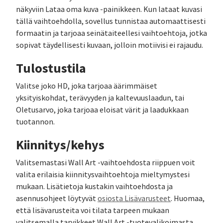
näkyviin Lataa oma kuva -painikkeen. Kun lataat kuvasi
tällä vaihtoehdolla, sovellus tunnistaa automaattisesti
formaatin ja tarjoaa seinätaiteellesi vaihtoehtoja, jotka
sopivat täydellisesti kuvaan, jolloin motiivisi ei rajaudu.
Tulostustila
Valitse joko HD, joka tarjoaa äärimmäiset
yksityiskohdat, terävyyden ja kaltevuuslaadun, tai
Oletusarvo, joka tarjoaa eloisat värit ja laadukkaan
tuotannon.
Kiinnitys/kehys
Valitsemastasi Wall Art -vaihtoehdosta riippuen voit
valita erilaisia kiinnitysvaihtoehtoja mieltymystesi
mukaan. Lisätietoja kustakin vaihtoehdosta ja
asennusohjeet löytyvät
osiosta Lisävarusteet
. Huomaa,
että lisävarusteita voi tilata tarpeen mukaan
valitsemalla tarvikkeet Wall Art -tuotevalikoimasta.