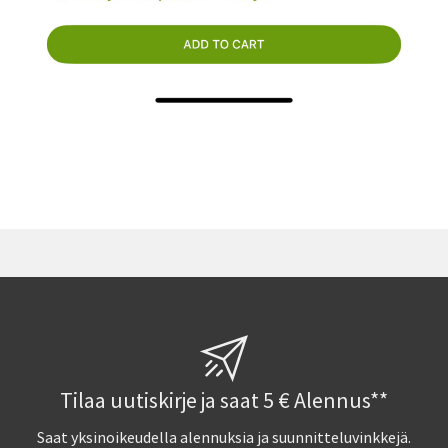
Tilaa uutiskirje ja saat 5 € Alennus**
Saat yksinoikeudella alennuksia ja suunnitteluvinkkejä.