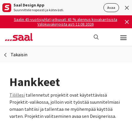
Saal Design App
Avaa
Suunnittele nopeasti ja kätevästi.
Saalin 45-vuotisjuhlat jatkuvat: 45 % alennus kovakantisista
Valokuvakirjoista asti 12.08.2026
Takaisin
Hankkeet
Tilillesi
tallennetut projektit ovat käytettävissä
Projektit-valikossa, jolloin voit työstää suunnitelmiasi
omaan tahtiisi ja tallentaa ne myöhempää käyttöä
varten. Projektin valitseminen avaa sen Designerissa.