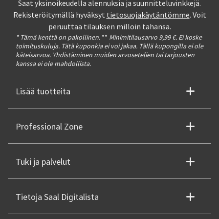
Saat yksinoikeudella alennuksia ja suunnitteluvinkkejä.
Rekisteröitymällä hyväksyt
tietosuojakäytäntömme
. Voit
peruuttaa tilauksen milloin tahansa.
* Tämä kenttä on pakollinen.
**
Minimitilausarvo 9,99 €. Ei koske
toimituskuluja. Tätä kuponkia ei voi jakaa. Tällä kupongilla ei ole
käteisarvoa. Yhdistäminen muiden arvosetelien tai tarjousten
kanssa ei ole mahdollista.
Lisää tuotteita
Professional Zone
Tuki ja palvelut
Tietoja Saal Digitalista