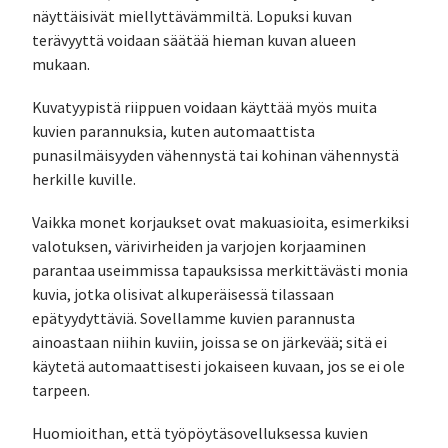
näyttäisivät miellyttävämmiltä. Lopuksi kuvan
terävyyttä voidaan säätää hieman kuvan alueen
mukaan.
Kuvatyypistä riippuen voidaan käyttää myös muita
kuvien parannuksia, kuten automaattista
punasilmäisyyden vähennystä tai kohinan vähennystä
herkille kuville.
Vaikka monet korjaukset ovat makuasioita, esimerkiksi
valotuksen, värivirheiden ja varjojen korjaaminen
parantaa useimmissa tapauksissa merkittävästi monia
kuvia, jotka olisivat alkuperäisessä tilassaan
epätyydyttäviä. Sovellamme kuvien parannusta
ainoastaan niihin kuviin, joissa se on järkevää; sitä ei
käytetä automaattisesti jokaiseen kuvaan, jos se ei ole
tarpeen.
Huomioithan, että työpöytäsovelluksessa kuvien