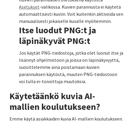
Kuvien parannuksen oletuksena käytöstä
Asetukset
-valikossa. Kuvien parannusta ei käytetä
automaattisesti kuviin. Voit kuitenkin aktivoida sen
manuaalisesti jokaiselle kuvalle myöhemmin.
Itse luodut PNG:t ja
läpinäkyvät PNG:t
Jos käytät PNG-tiedostoja, jotka olet luonut itse ja
lisännyt ohjelmistoon ja joissa on läpinäkyvyyttä,
suosittelemme aina poistamaan kuvien
parannuksen käytöstä, muuten PNG-tiedostoon
voi tulla ei-toivottuja muutoksia.
Käytetäänkö kuvia AI-
mallien koulutukseen?
Emme käytä asiakkaiden kuvia AI-mallien koulutukseen.