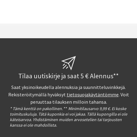
Tilaa uutiskirje ja saat 5 € Alennus**
Saat yksinoikeudella alennuksia ja suunnitteluvinkkejä.
Rekisteröitymällä hyväksyt
tietosuojakäytäntömme
. Voit
peruuttaa tilauksen milloin tahansa.
* Tämä kenttä on pakollinen.
**
Minimitilausarvo 9,99 €. Ei koske
toimituskuluja. Tätä kuponkia ei voi jakaa. Tällä kupongilla ei ole
käteisarvoa. Yhdistäminen muiden arvosetelien tai tarjousten
kanssa ei ole mahdollista.