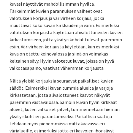
kuvasi näyttävät mahdollisimman hyviltä.
Tärkeimmät kuvien parannuksen vaiheet ovat
valotuksen korjaus ja värivirheen korjaus, jotka
muuttavat koko kuvan kirkkauden ja värin. Esimerkiksi
valotuksen korjausta käytetään alivalottuneiden kuvien
kirkastamiseen, jotta yksityiskohdat tulevat paremmin
esiin. Värivirheen korjausta käytetään, kun esimerkiksi
kuva on otettu keinovalossa ja siinä on voimakas
keltainen sävy. Hyvin valotetut kuvat, joissa on hyvä
valkotasapaino, vaativat vähemmän korjausta.
Näitä yleisiä korjauksia seuraavat paikalliset kuvien
säädöt. Esimerkiksi kuvan tummia alueita ja varjoja
kirkastetaan, jotta alivalottuneet kasvot näkyvät
paremmin vastavalossa. Samoin kuvan hyvin kirkkaat
alueet, kuten valkoiset pilvet, tummennetaan hieman
yksityiskohtien parantamiseksi. Paikallisia säätöjä
tehdään myös pienemmässä mittakaavassa eri
värialueille, esimerkiksi jotta eri kasvojen ihonsävyt