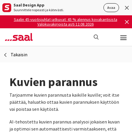
Saal Design App
Avaa
Suunnittele nopeasti ja kätevästi.
Saalin 45-vuotisjuhlat jatkuvat: 45 % alennus kovakantisista
Valokuvakirjoista asti 12.08.2026
Takaisin
Kuvien parannus
Tarjoamme kuvien parannusta kaikille kuville; voit itse
päättää, haluatko ottaa kuvien parannuksen käyttöön
vai poistaa sen käytöstä.
AI-tehostettu kuvien parannus analysoi jokaisen kuvan
ja optimoi sen automaattisesti varmistaakseen, että