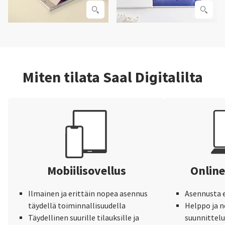
Miten tilata Saal Digitalilta
Mobiilisovellus
Online
Ilmainen ja erittäin nopea asennus
Asennusta e
täydellä toiminnallisuudella
Helppo ja 
Täydellinen suurille tilauksille ja
suunnittel