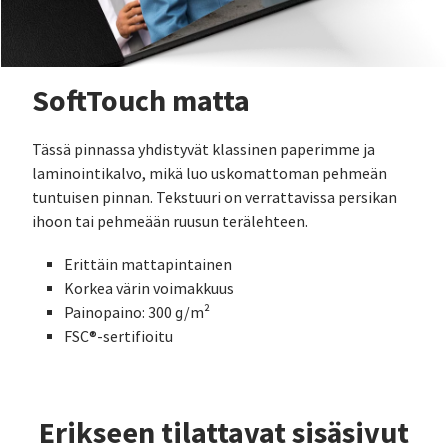
SoftTouch matta
Tässä pinnassa yhdistyvät klassinen paperimme ja
laminointikalvo, mikä luo uskomattoman pehmeän
tuntuisen pinnan. Tekstuuri on verrattavissa persikan
ihoon tai pehmeään ruusun terälehteen.
Erittäin mattapintainen
Korkea värin voimakkuus
Painopaino: 300 g/m²
FSC®-sertifioitu
Erikseen tilattavat sisäsivut