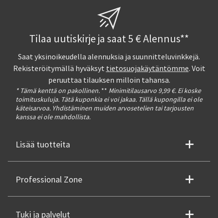
Tilaa uutiskirje ja saat 5 € Alennus**
Saat yksinoikeudella alennuksia ja suunnitteluvinkkejä.
Rekisteröitymällä hyväksyt
tietosuojakäytäntömme
. Voit
peruuttaa tilauksen milloin tahansa.
* Tämä kenttä on pakollinen.
**
Minimitilausarvo 9,99 €. Ei koske
toimituskuluja. Tätä kuponkia ei voi jakaa. Tällä kupongilla ei ole
käteisarvoa. Yhdistäminen muiden arvosetelien tai tarjousten
kanssa ei ole mahdollista.
Lisää tuotteita
Professional Zone
Tuki ja palvelut