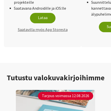
projekteille
Suunnittelu
Saatavana Androidille ja iOS:lle
kannettaval
älypuhelime
Lataa
Su
Saatavilla myös App Storesta
Tutustu valokuvakirjoihimme
Tarjous voimassa 12.08.2026