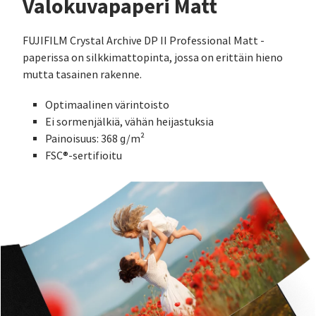
Valokuvapaperi Matt
FUJIFILM Crystal Archive DP II Professional Matt -
paperissa on silkkimattopinta, jossa on erittäin hieno
mutta tasainen rakenne.
Optimaalinen värintoisto
Ei sormenjälkiä, vähän heijastuksia
Painoisuus: 368 g/m²
FSC®-sertifioitu