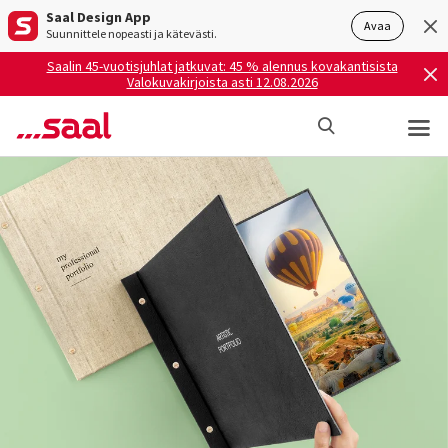
Saal Design App
Avaa
Suunnittele nopeasti ja kätevästi.
Saalin 45-vuotisjuhlat jatkuvat: 45 % alennus kovakantisista
Valokuvakirjoista asti 12.08.2026