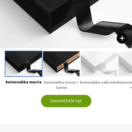
keinonahka musta
keinonahka musta +
keinonahka valkoinen
keinona
tammi
+
Suunnittele nyt