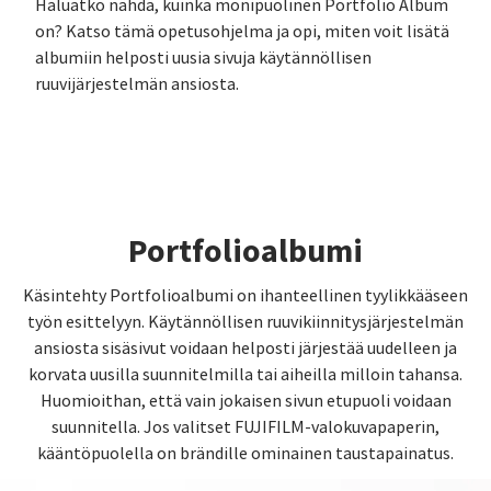
Haluatko nähdä, kuinka monipuolinen Portfolio Album
on? Katso tämä opetusohjelma ja opi, miten voit lisätä
albumiin helposti uusia sivuja käytännöllisen
ruuvijärjestelmän ansiosta.
Portfolioalbumi
Käsintehty Portfolioalbumi on ihanteellinen tyylikkääseen
työn esittelyyn. Käytännöllisen ruuvikiinnitysjärjestelmän
ansiosta sisäsivut voidaan helposti järjestää uudelleen ja
korvata uusilla suunnitelmilla tai aiheilla milloin tahansa.
Huomioithan, että vain jokaisen sivun etupuoli voidaan
suunnitella. Jos valitset FUJIFILM-valokuvapaperin,
kääntöpuolella on brändille ominainen taustapainatus.