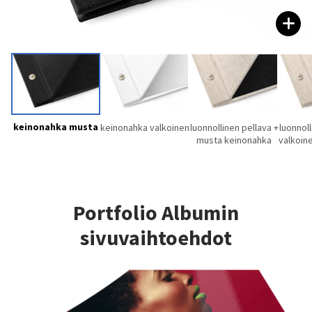
keinonahka musta
keinonahka valkoinen
luonnollinen pellava +
luonnoll
musta keinonahka
valkoin
Portfolio Albumin
sivuvaihtoehdot