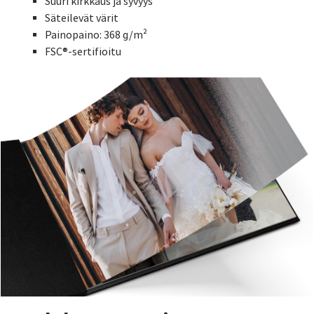
Suuri kirkkaus ja syvyys
Säteilevät värit
Painopaino: 368 g/m²
FSC®-sertifioitu