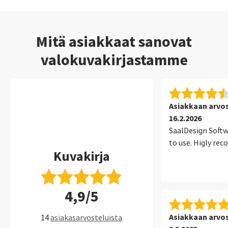
Mitä asiakkaat sanovat
valokuvakirjastamme
Asiakkaan arvo
16.2.2026
SaalDesign Softw
to use. Higly r
Kuvakirja
4,9/5
Asiakkaan arvo
14
asiakasarvosteluista