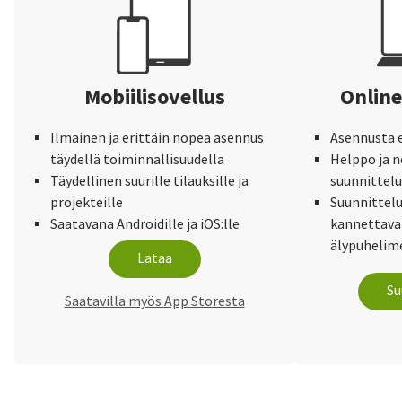
Mobiilisovellus
Online
Ilmainen ja erittäin nopea asennus
Asennusta e
täydellä toiminnallisuudella
Helppo ja 
Täydellinen suurille tilauksille ja
suunnittel
projekteille
Suunnittelu
Saatavana Androidille ja iOS:lle
kannettaval
älypuhelime
Lataa
Su
Saatavilla myös App Storesta