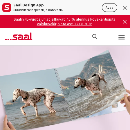
Saal Design App
Avaa
Suunnittele nopeasti ja kätevästi.
Saalin 45-vuotisjuhlat jatkuvat: 45 % alennus kovakantisista
Valokuvakirjoista asti 12.08.2026