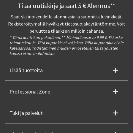
Tilaa uutiskirje ja saat 5 € Alennus**
Saat yksinoikeudella alennuksia ja suunnitteluvinkkejä.
Rekisteröitymällä hyväksyt
tietosuojakäytäntömme
. Voit
peruuttaa tilauksen milloin tahansa.
* Tämä kenttä on pakollinen.
**
Minimitilausarvo 9,99 €. Ei koske
toimituskuluja. Tätä kuponkia ei voi jakaa. Tällä kupongilla ei ole
käteisarvoa. Yhdistäminen muiden arvosetelien tai tarjousten
kanssa ei ole mahdollista.
Lisää tuotteita
Professional Zone
Tuki ja palvelut