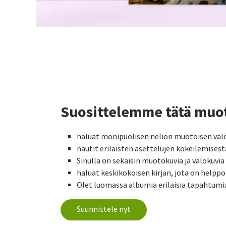
Suosittelemme tätä muoto
haluat monipuolisen neliön muotoisen val
nautit erilaisten asettelujen kokeilemisest
Sinulla on sekaisin muotokuvia ja valokuvi
haluat keskikokoisen kirjan, jota on helppo
Olet luomassa albumia erilaisia tapahtumia
Suunnittele nyt