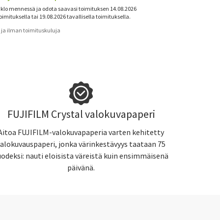
 klo mennessä ja odota saavasi toimituksen 14.08.2026
oimituksella tai 19.08.2026 tavallisella toimituksella.
lv ja ilman toimituskuluja
FUJIFILM Crystal valokuvapaperi
Aitoa FUJIFILM-valokuvapaperia varten kehitetty
valokuvauspaperi, jonka värinkestävyys taataan 75
uodeksi: nauti eloisista väreistä kuin ensimmäisenä
päivänä.