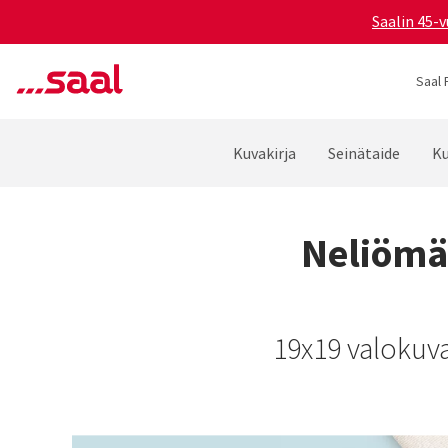
Saalin 45-v
Saal 
Kuvakirja
Seinätaide
Ku
Neliömä
19x19 valokuva