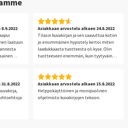
stamme
 8.9.2022
Asiakkaan arvostelu alkaen 24.8.2022
saapui
Tilasin kuvakirjan ja sen saavuttua kotiin
inen laatuun.
jo ensimmäinen hypistely kertoi miten
 kannesta
laadukkaasta tuotteesta oli kyse. Olin
asainen
tuotteeseen enemmän, kuin tyytyväinen.
llakin
Suunnitteluohjelma oli myös tarpeeksi
helppo käyttää ja sen kanssa pääsi
sinuiksi hyvin nopean kokeilun jälkeen.
 31.8.2022
Asiakkaan arvostelu alkaen 15.8.2022
uvakirja,
Helppokäyttöinen ja monipuolinen
aihtoehtoja
ohjelmisto kuvakirjojen tekoon.