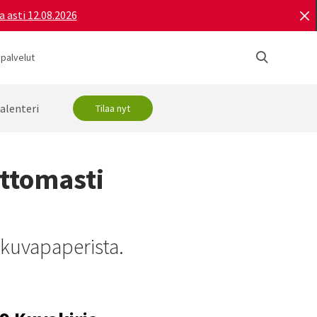
a asti 12.08.2026
 palvelut
alenteri
Tilaa nyt
ttomasti
okuvapaperista.