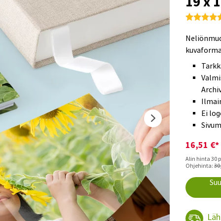
19 x 
Neliönmuot
kuvaforma
Tarkk
Valmi
Archi
Ilmai
Ei lo
Sivum
16,51 €*
Alin hinta 30 
Ohjehinta:
30
Suu
Läh