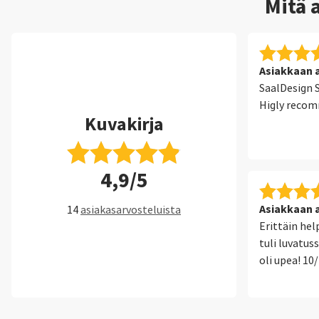
Mitä 
Asiakkaan a
SaalDesign S
Higly reco
Kuvakirja
4,9/5
Asiakkaan a
14
asiakasarvosteluista
Erittäin hel
tuli luvatus
oli upea! 10