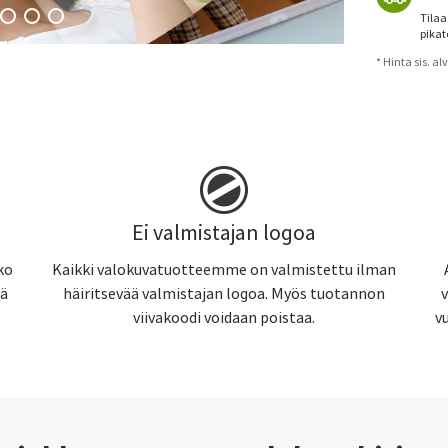
Tilaa
pikat
* Hinta sis. a
Ei valmistajan logoa
ko
Kaikki valokuvatuotteemme on valmistettu ilman
tä
häiritsevää valmistajan logoa. Myös tuotannon
viivakoodi voidaan poistaa.
v