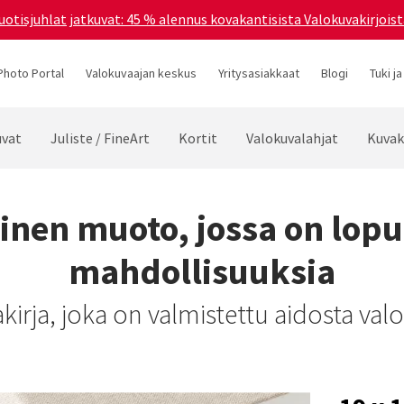
uotisjuhlat jatkuvat: 45 % alennus kovakantisista Valokuvakirjoist
Photo Portal
Valokuvaajan keskus
Yritysasiakkaat
Blogi
Tuki ja
vat
Juliste / FineArt
Kortit
Valokuvalahjat
Kuvak
inen muoto, jossa on lopu
mahdollisuuksia
kirja, joka on valmistettu aidosta val