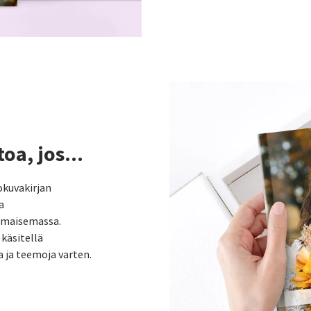
a, jos...
okuvakirjan
a
a maisemassa.
 käsitellä
 ja teemoja varten.