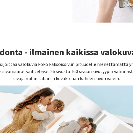
idonta - ilmainen kaikissa valokuv
ijoittaa valokuvia koko kaksoissivun pituudelle menettämättä yht
e sivumäärät vaihtelevat 26 sivusta 160 sivuun sivutyypin valinnast
sivuja mihin tahansa kuvakirjaan kahden sivun välein.