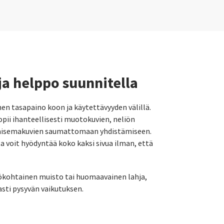
a helppo suunnitella
en tasapaino koon ja käytettävyyden välillä.
pii ihanteellisesti muotokuvien, neliön
maisemakuvien saumattomaan yhdistämiseen.
 voit hyödyntää koko kaksi sivua ilman, että
lökohtainen muisto tai huomaavainen lahja,
sti pysyvän vaikutuksen.