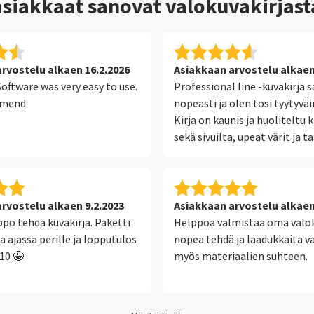
asiakkaat sanovat valokuvakirja
rvostelu alkaen 16.2.2026
Asiakkaan arvostelu alkaen
oftware was very easy to use.
Professional line -kuvakirja 
mmend
nopeasti ja olen tosi tyytyvä
Kirja on kaunis ja huoliteltu
sekä sivuilta, upeat värit ja t
sidonta, kuvat pääsevät tode
loistamaan :)
rvostelu alkaen 9.2.2023
Asiakkaan arvostelu alkaen
ppo tehdä kuvakirja. Paketti
Helppoa valmistaa oma valok
sa ajassa perille ja lopputulos
nopea tehdä ja laadukkaita v
/10 🤩
myös materiaalien suhteen.