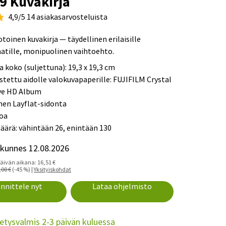
19 Kuvakirja
4,9/5 14 asiakasarvosteluista
oinen kuvakirja — täydellinen erilaisille
atille, monipuolinen vaihtoehto.
a koko (suljettuna): 19,3 x 19,3 cm
stettu aidolle valokuvapaperille: FUJIFILM Crystal
ve HD Album
nen Layflat-sidonta
goa
äärä: vähintään 26, enintään 130
kunnes 12.08.2026
päivän aikana: 16,51 €
,00 €
(-45 %) |
Yksityiskohdat
nnittele nyt
Lataa ohjelmisto
etysvalmis 2-3 päivän kuluessa