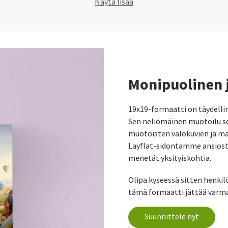
Näytä lisää
Monipuolinen j
19x19-formaatti on täydellin
Sen neliömäinen muotoilu so
muotoisten valokuvien ja 
Layflat-sidontamme ansiosta
menetät yksityiskohtia.
Olipa kyseessä sitten henki
tämä formaatti jättää varma
Suunnittele nyt