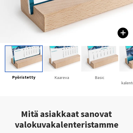
Pyöristetty
Kaareva
Basic
kalent
Mitä asiakkaat sanovat
valokuvakalenteristamme