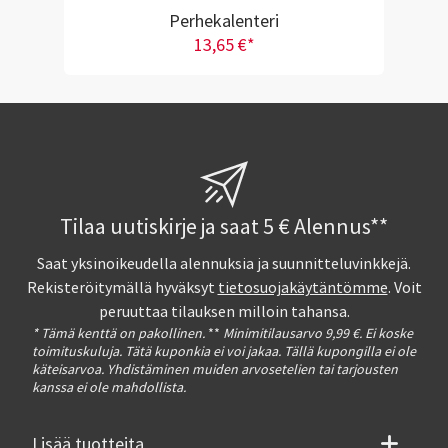
Perhekalenteri
13,65 €*
Tilaa uutiskirje ja saat 5 € Alennus**
Saat yksinoikeudella alennuksia ja suunnitteluvinkkejä.
Rekisteröitymällä hyväksyt
tietosuojakäytäntömme
. Voit
peruuttaa tilauksen milloin tahansa.
* Tämä kenttä on pakollinen.
**
Minimitilausarvo 9,99 €. Ei koske
toimituskuluja. Tätä kuponkia ei voi jakaa. Tällä kupongilla ei ole
käteisarvoa. Yhdistäminen muiden arvosetelien tai tarjousten
kanssa ei ole mahdollista.
Lisää tuotteita