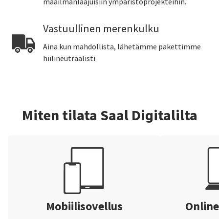
maailmanlaajuisiin ympäristöprojekteihin.
Vastuullinen merenkulku
Aina kun mahdollista, lähetämme pakettimme
hiilineutraalisti
Miten tilata Saal Digitalilta
Mobiilisovellus
Online