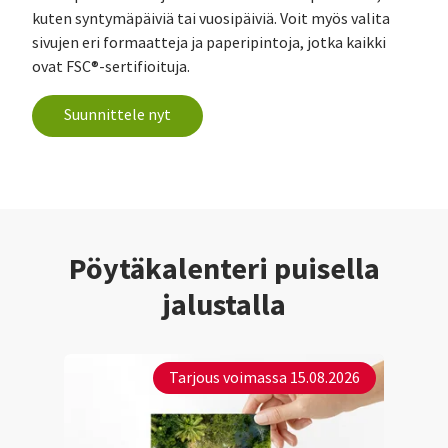
kuten syntymäpäiviä tai vuosipäiviä. Voit myös valita
sivujen eri formaatteja ja paperipintoja, jotka kaikki
ovat FSC®-sertifioituja.
Suunnittele nyt
Pöytäkalenteri puisella
jalustalla
Tarjous voimassa 15.08.2026