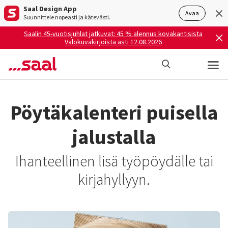
Saal Design App
Avaa
Suunnittele nopeasti ja kätevästi.
Saalin 45-vuotisjuhlat jatkuvat: 45 % alennus kovakantisista
Valokuvakirjoista asti 12.08.2026
Pöytäkalenteri puisella
jalustalla
Ihanteellinen lisä työpöydälle tai
kirjahyllyyn.