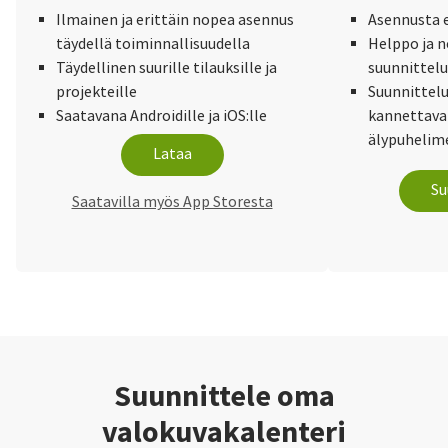
Ilmainen ja erittäin nopea asennus
Asennusta e
täydellä toiminnallisuudella
Helppo ja 
Täydellinen suurille tilauksille ja
suunnittel
projekteille
Suunnittelu
Saatavana Androidille ja iOS:lle
kannettaval
älypuhelime
Lataa
Su
Saatavilla myös App Storesta
Suunnittele oma
valokuvakalenteri