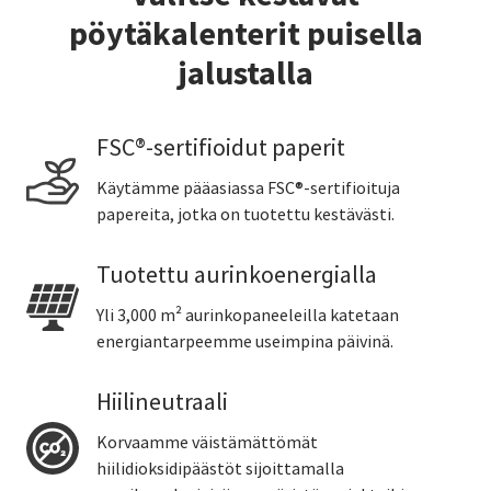
pöytäkalenterit puisella
jalustalla
FSC®-sertifioidut paperit
Käytämme pääasiassa FSC®-sertifioituja
papereita, jotka on tuotettu kestävästi.
Tuotettu aurinkoenergialla
Yli 3,000 m² aurinkopaneeleilla katetaan
energiantarpeemme useimpina päivinä.
Hiilineutraali
Korvaamme väistämättömät
hiilidioksidipäästöt sijoittamalla