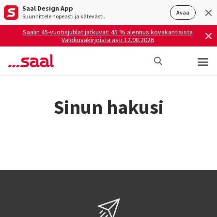
Saal Design App
Avaa
Suunnittele nopeasti ja kätevästi.
Saalin 45-vuotisjuhlat jatkuvat: 45 % alennus kovakantisista
Valokuvakirjoista asti 12.08.2026
Sinun hakusi