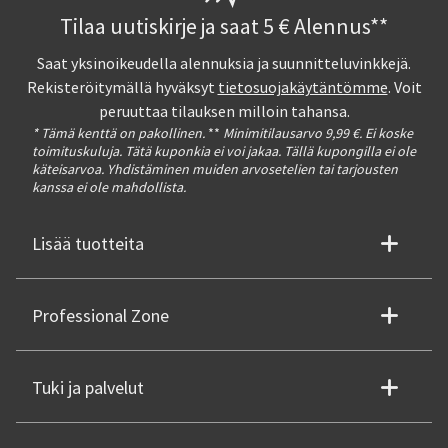
Tilaa uutiskirje ja saat 5 € Alennus**
Saat yksinoikeudella alennuksia ja suunnitteluvinkkejä.
Rekisteröitymällä hyväksyt
tietosuojakäytäntömme
. Voit
peruuttaa tilauksen milloin tahansa.
* Tämä kenttä on pakollinen.
**
Minimitilausarvo 9,99 €. Ei koske
toimituskuluja. Tätä kuponkia ei voi jakaa. Tällä kupongilla ei ole
käteisarvoa. Yhdistäminen muiden arvosetelien tai tarjousten
kanssa ei ole mahdollista.
Lisää tuotteita
Professional Zone
Tuki ja palvelut